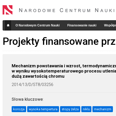
O Narodowym Centrum Nauki
Finansowanie nauki
Współpr
Projekty finansowane pr
Mechanizm powstawania i wzrost, termodynamiczni
w wyniku wysokotemperaturowego procesu utleniani
dużą zawartością chromu
2014/13/D/ST8/03256
Słowa kluczowe
:
korozja
wysoka tempertura
stopy żelza
niklu
mechanizm