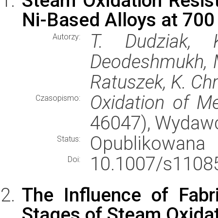
Steam Oxidation Resis
Ni-Based Alloys at 700
T. Dudziak, 
Autorzy:
Deodeshmukh, M
Ratuszek, K. Chr
Oxidation of Me
Czasopismo:
46047), Wydaw
Opublikowana
Status:
10.1007/s11085
Doi:
The Influence of Fabri
Stages of Steam Oxida