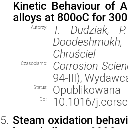
Kinetic Behaviour of 
alloys at 800oC for 30
T. Dudziak, P.
Autorzy:
Doodeshmukh, M
Chruściel
Corrosion Scien
Czasopismo:
94-III), Wydawc
Opublikowana
Status:
10.1016/j.corsc
Doi:
Steam oxidation behavi