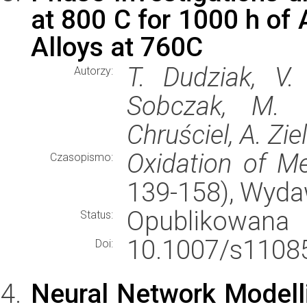
at 800 C for 1000 h of
Alloys at 760C
T. Dudziak, V.
Autorzy:
Sobczak, M. 
Chruściel, A. Zie
Oxidation of Me
Czasopismo:
139-158), Wyd
Opublikowana
Status:
10.1007/s11085
Doi:
Neural Network Modell