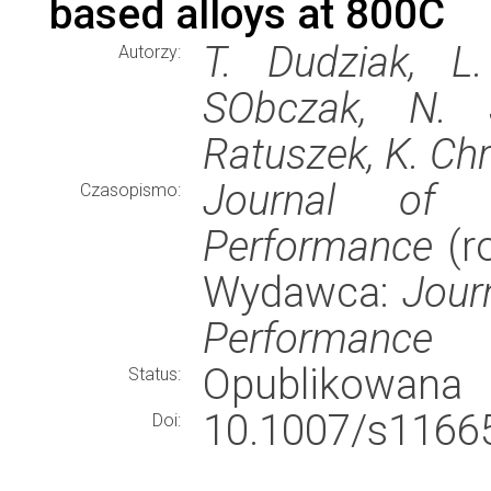
based alloys at 800C
T. Dudziak, L
Autorzy:
SObczak, N. 
Ratuszek, K. Chr
Journal of M
Czasopismo:
Performance
(ro
Wydawca:
Jour
Performance
Opublikowana
Status:
10.1007/s11665
Doi: