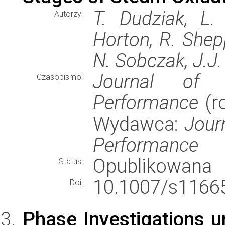
T. Dudziak, L
Autorzy:
Horton, R. Shepp
N. Sobczak, J.J
Journal of M
Czasopismo:
Performance
(ro
Wydawca:
Jour
Performance
Opublikowana
Status:
10.1007/s11665
Doi:
Phase Investigations 