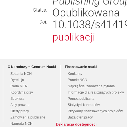
Publishing Grou
Opublikowana
Status:
10.1038/s41
Doi:
publikacji
O Narodowym Centrum Nauki
Finansowanie nauki
Zadania NCN
Konkursy
Dyrekcja
Panele NCN
Rada NCN
Najczęściej zadawane pytania
Koordynatorzy
Informacje dla realizujących projekty
Struktura
Pomoc publiczna
Akty prawne
Statystyki konkursów
Oferty pracy
Przykłady finansowanych projektów
Zamówienia publiczne
Baza ofert pracy
Nagroda NCN
Deklaracja dostępności