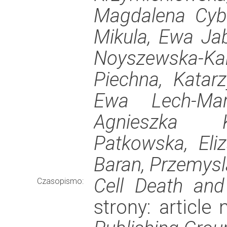
Magdalena Cybu
Mikula, Ewa Jab
Noyszewska-Kani
Piechna, Katar
Ewa Lech-Mar
Agnieszka Ko
Patkowska, Eli
Baran, Przemys
Cell Death and
Czasopismo:
strony: articl