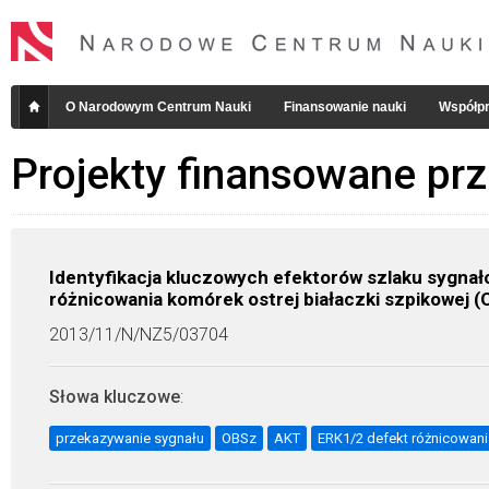
O Narodowym Centrum Nauki
Finansowanie nauki
Współpr
Projekty finansowane pr
Identyfikacja kluczowych efektorów szlaku sygna
różnicowania komórek ostrej białaczki szpikowej 
2013/11/N/NZ5/03704
Słowa kluczowe
:
przekazywanie sygnału
OBSz
AKT
ERK1/2 defekt różnicowani