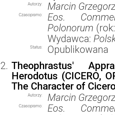
Marcin Grzegorz
Autorzy:
Eos. Comment
Czasopismo:
Polonorum
(rok:
Wydawca:
Pols
Opublikowana
Status:
Theophrastus' App
Herodotus (CICERO, O
The Character of Cicero
Marcin Grzegorz
Autorzy:
Eos. Comment
Czasopismo: