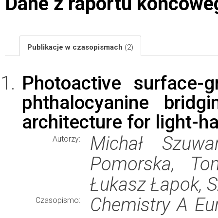
Dane z raportu końcowe
Publikacje w czasopismach
(2)
Photoactive surface-
phthalocyanine brid
architecture for light-h
Michał Szuwar
Autorzy:
Pomorska, Tom
Łukasz Łapok, 
Chemistry A Eu
Czasopismo: