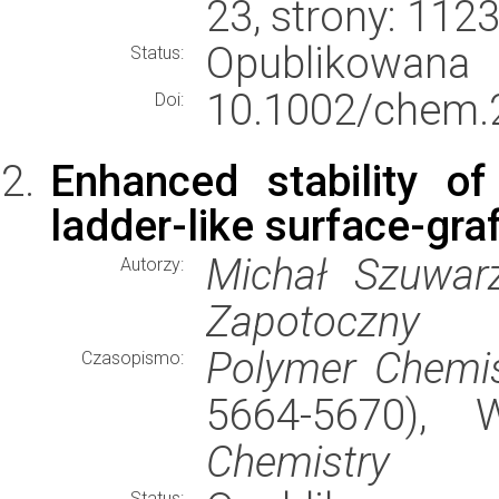
23, strony: 11
Opublikowana
Status:
10.1002/chem.
Doi:
Enhanced stability of
ladder-like surface-gra
Michał Szuwarz
Autorzy:
Zapotoczny
Polymer Chemis
Czasopismo:
5664-5670),
Chemistry
Status: