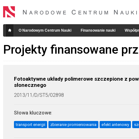
O Narodowym Centrum Nauki
Finansowanie nauki
Współpr
Projekty finansowane pr
Fotoaktywne układy polimerowe szczepione z powier
słonecznego
2013/11/D/ST5/02898
Słowa kluczowe
:
transport energii
zbieranie promieniowania
efekt antenowy
sz