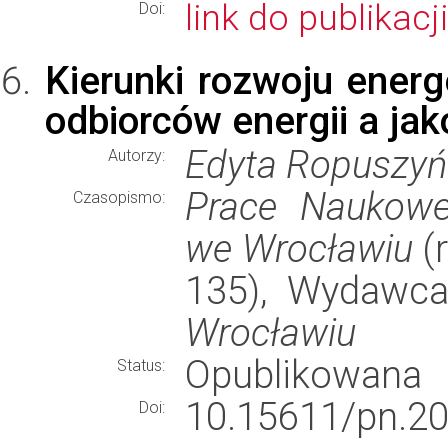
link do publikacji
Doi:
Kierunki rozwoju energ
odbiorców energii a jak
Edyta Ropuszyń
Autorzy:
Prace Naukowe
Czasopismo:
we Wrocławiu
(r
135), Wydawc
Wrocławiu
Opublikowana
Status:
10.15611/pn.20
Doi: