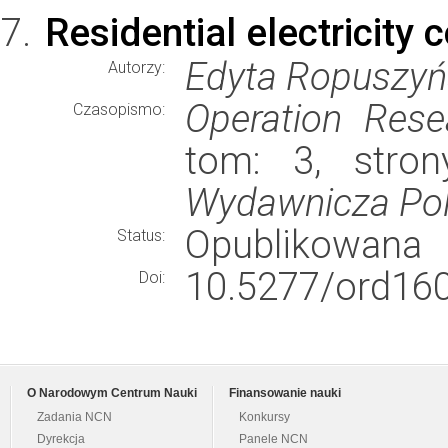
Residential electricity
Edyta Ropuszyń
Autorzy:
Operation Rese
Czasopismo:
tom: 3, stro
Wydawnicza Poli
Opublikowana
Status:
10.5277/ord16
Doi:
O Narodowym Centrum Nauki
Finansowanie nauki
Zadania NCN
Konkursy
Dyrekcja
Panele NCN