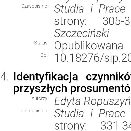
Studia i Prace
Czasopismo:
strony: 305
Szczeciński
Opublikowana
Status:
10.18276/sip.2
Doi:
Identyfikacja czynni
przyszłych prosument
Edyta Ropuszyń
Autorzy:
Studia i Prace
Czasopismo:
strony: 331