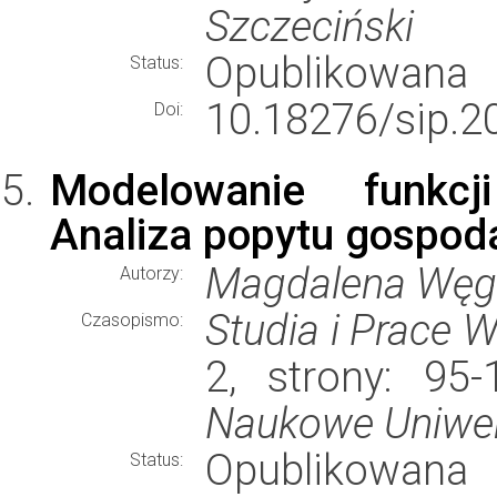
Szczeciński
Opublikowana
Status:
10.18276/sip.2
Doi:
Modelowanie funkcj
Analiza popytu gospod
Magdalena Węg
Autorzy:
Studia i Prace 
Czasopismo:
2, strony: 95
Naukowe Uniwer
Opublikowana
Status: