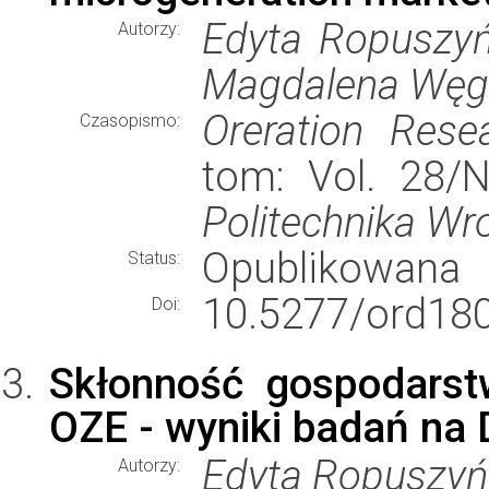
Edyta Ropuszyń
Autorzy:
Magdalena Węg
Oreration Rese
Czasopismo:
tom: Vol. 28/N
Politechnika W
Opublikowana
Status:
10.5277/ord18
Doi:
Skłonność gospodarst
OZE - wyniki badań na
Edyta Ropuszyń
Autorzy: