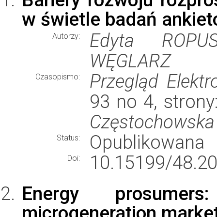
w świetle badań ankie
Edyta ROPUS
Autorzy:
WĘGLARZ
Przegląd Elektr
Czasopismo:
93 no 4, stron
Częstochowska
Opublikowana
Status:
10.15199/48.20
Doi:
Energy prosumers
microgeneration market