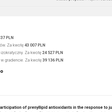
337 PLN
nów. Za kwotę
43 007 PLN
 izokratyczny. Za kwotę
24 527 PLN
 w gradiencie. Za kwotę
39 136 PLN
go
Participation of prenyllipid antioxidants in the response to