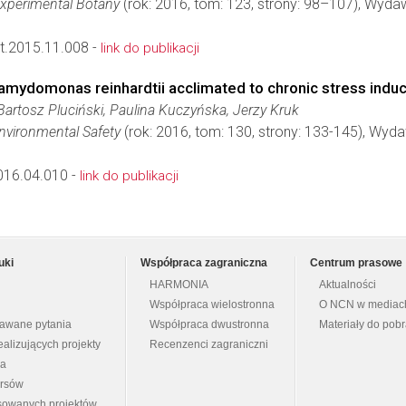
xperimental Botany
(rok: 2016, tom: 123, strony: 98–107), Wyd
t.2015.11.008 -
link do publikacji
lamydomonas reinhardtii acclimated to chronic stress induc
artosz Pluciński, Paulina Kuczyńska, Jerzy Kruk
nvironmental Safety
(rok: 2016, tom: 130, strony: 133-145), Wyd
016.04.010 -
link do publikacji
uki
Współpraca zagraniczna
Centrum prasowe
HARMONIA
Aktualności
Współpraca wielostronna
O NCN w mediac
dawane pytania
Współpraca dwustronna
Materiały do pob
ealizujących projekty
Recenzenci zagraniczni
na
ursów
nsowanych projektów