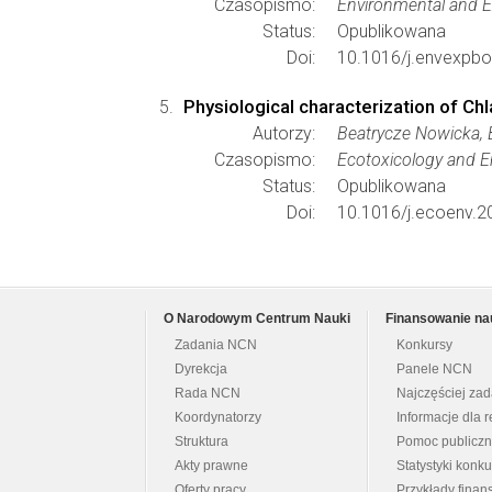
Czasopismo:
Environmental and E
Status:
Opublikowana
Doi:
10.1016/j.envexpbo
Physiological characterization of Ch
Autorzy:
Beatrycze Nowicka, B
Czasopismo:
Ecotoxicology and E
Status:
Opublikowana
Doi:
10.1016/j.ecoenv.2
O Narodowym Centrum Nauki
Finansowanie na
Zadania NCN
Konkursy
Dyrekcja
Panele NCN
Rada NCN
Najczęściej za
Koordynatorzy
Informacje dla r
Struktura
Pomoc publicz
Akty prawne
Statystyki konk
Oferty pracy
Przykłady fina