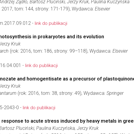
ndrzej Żądło, Bartosz Pluciński, Jerzy Kruk, Paulina Kuczyńska
: 2017, tom: 144, strony: 171-179), Wydawca:
Elsevier
m.2017.09.012 -
link do publikacji
otosynthesis in prokaryotes and its evolution
Jerzy Kruk
earch
(rok: 2016, tom: 186, strony: 99–118), Wydawca:
Elsevier
016.04.001 -
link do publikacji
nozate and homogentisate as a precursor of plastoquinon
Jerzy Kruk
lantarum
(rok: 2016, tom: 38, strony: 49), Wydawca:
Springer
5-2043-0 -
link do publikacji
 in response to acute stress induced by heavy metals in gr
artosz Pluciński, Paulina Kuczyńska, Jerzy Kruk