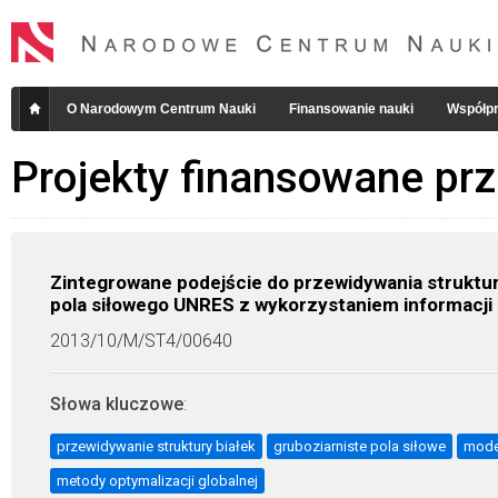
O Narodowym Centrum Nauki
Finansowanie nauki
Współpr
Projekty finansowane pr
Zintegrowane podejście do przewidywania struktur
pola siłowego UNRES z wykorzystaniem informacji 
2013/10/M/ST4/00640
Słowa kluczowe
:
przewidywanie struktury białek
gruboziarniste pola siłowe
mode
metody optymalizacji globalnej