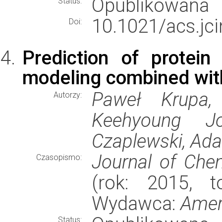
Opublikowana
Status:
10.1021/acs.jc
Doi:
Prediction of protein
modeling combined with
Paweł Krupa,
Autorzy:
Keehyoung J
Czaplewski, Ad
Journal of Che
Czasopismo:
(rok: 2015, t
Wydawca:
Amer
Status: