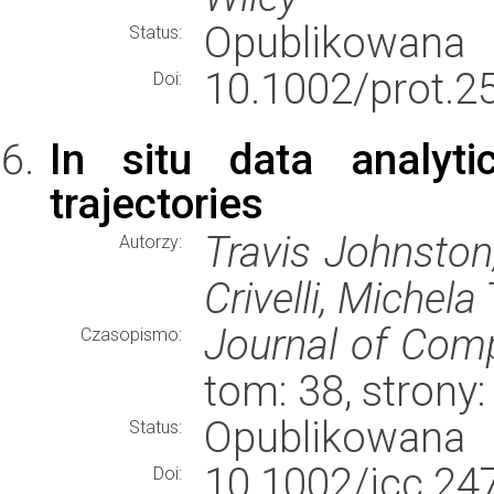
Opublikowana
Status:
10.1002/prot.2
Doi:
In situ data analyti
trajectories
Travis Johnston
Autorzy:
Crivelli, Michela
Journal of Comp
Czasopismo:
tom: 38, stron
Opublikowana
Status:
10.1002/jcc.24
Doi: