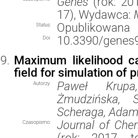
Genes
(rok: 201
17), Wydawca:
Opublikowana
Status:
10.3390/genes
Doi:
Maximum likelihood ca
field for simulation of
Paweł Krupa
Autorzy:
Żmudzińska, 
Scheraga, Adam
Journal of Che
Czasopismo:
(rok: 2017, t