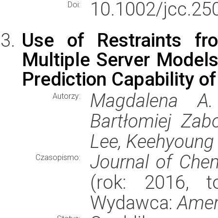
10.1002/jcc.25
Doi:
Use of Restraints f
Multiple Server Models
Prediction Capability o
Magdalena A.
Autorzy:
Bartłomiej Zab
Lee, Keehyoung 
Journal of Chem
Czasopismo:
(rok: 2016, t
Wydawca:
Amer