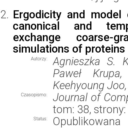
Ergodicity and model q
canonical and tempe
exchange coarse-gr
simulations of proteins
Agnieszka S. K
Autorzy:
Paweł Krupa,
Keehyoung Joo,
Journal of Comp
Czasopismo:
tom: 38, stron
Opublikowana
Status: