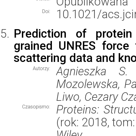
Opublikowana
10.1021/acs.jc
Doi:
Prediction of protei
grained UNRES force f
scattering data and kn
Agnieszka S.
Autorzy:
Mozolewska, Pa
Liwo, Cezary Cz
Proteins: Struc
Czasopismo:
(rok: 2018, tom
Wiley