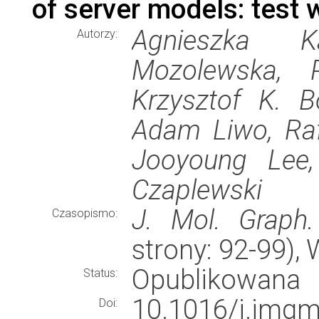
of server models: test
Agnieszka K
Autorzy:
Mozolewska, P
Krzysztof K. Bo
Adam Liwo, Raf
Jooyoung Lee
Czaplewski
J. Mol. Graph.
Czasopismo:
strony: 92-99)
Opublikowana
Status:
10.1016/j.jmgm
Doi: