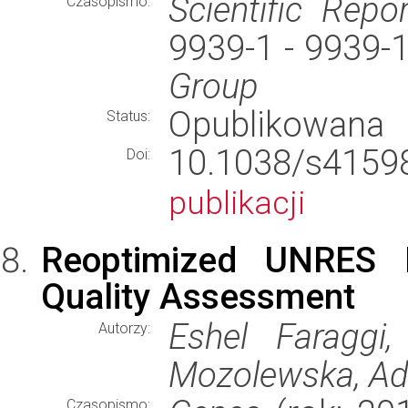
Scientific Repo
Czasopismo:
9939-1 - 9939-
Group
Opublikowana
Status:
10.1038/s41
Doi:
publikacji
Reoptimized UNRES P
Quality Assessment
Eshel Faraggi
Autorzy:
Mozolewska, Ad
Czasopismo: