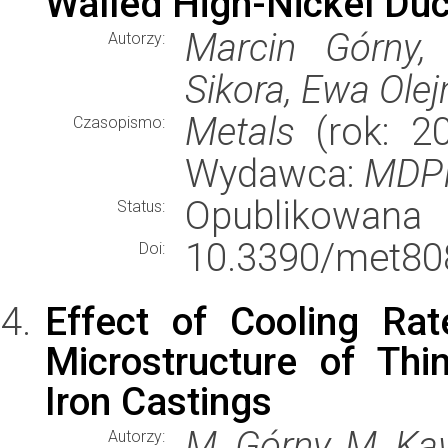
Walled High-Nickel Duct
Marcin Górny,
Autorzy:
Sikora, Ewa Ole
Metals
(rok: 20
Czasopismo:
Wydawca:
MDPI
Opublikowana
Status:
10.3390/met80
Doi:
Effect of Cooling Ra
Microstructure of Th
Iron Castings
M. Górny, M. Kaw
Autorzy: