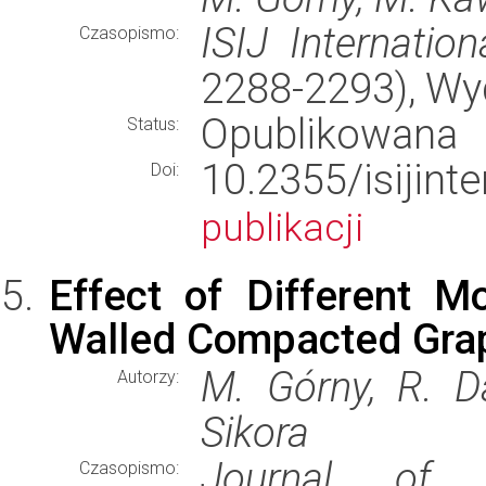
ISIJ Internation
Czasopismo:
2288-2293), W
Opublikowana
Status:
10.2355/isijin
Doi:
publikacji
Effect of Different M
Walled Compacted Grap
M. Górny, R. Da
Autorzy:
Sikora
Journal of M
Czasopismo: