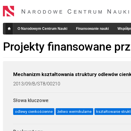
O Narodowym Centrum Nauki
Finansowanie nauki
Współpr
Projekty finansowane pr
Mechanizm kształtowania struktury odlewów cienk
2013/09/B/ST8/00210
Słowa kluczowe
:
odlewy cienkościenne
żeliwo wermikularne
kształtowanie strukt