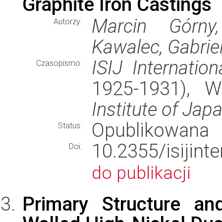
Graphite Iron Castings
Marcin Górny
Autorzy:
Kawalec, Gabrie
ISIJ Internation
Czasopismo:
1925-1931), 
Institute of Jap
Opublikowana
Status:
10.2355/isijint
Doi:
do publikacji
Primary Structure an