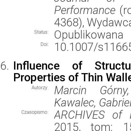
Performance
(ro
4368), Wydawc
Opublikowana
Status:
10.1007/s11665
Doi:
Influence of Struct
Properties of Thin Wall
Marcin Górny
Autorzy:
Kawalec, Gabrie
ARCHIVES of
Czasopismo:
2015, tom: 15