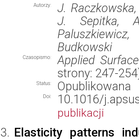
J. Raczkowska, 
Autorzy:
J. Sepitka, 
Paluszkiewicz
Budkowski
Applied Surfac
Czasopismo:
strony: 247-25
Opublikowana
Status:
10.1016/j.ap
Doi:
publikacji
Elasticity patterns i