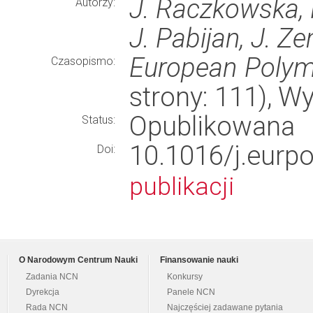
J. Raczkowska, K
Autorzy:
J. Pabijan, J. Z
European Polym
Czasopismo:
strony: 111), 
Opublikowana
Status:
10.1016/j.eur
Doi:
publikacji
O Narodowym Centrum Nauki
Finansowanie nauki
Zadania NCN
Konkursy
Dyrekcja
Panele NCN
Rada NCN
Najczęściej zadawane pytania