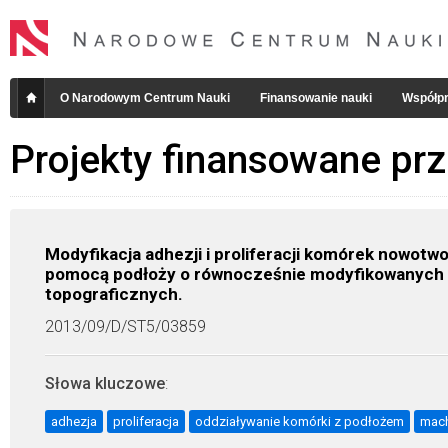
O Narodowym Centrum Nauki
Finansowanie nauki
Współpr
Projekty finansowane pr
Modyfikacja adhezji i proliferacji komórek nowot
pomocą podłoży o równocześnie modyfikowanych 
topograficznych.
2013/09/D/ST5/03859
Słowa kluczowe
:
adhezja
proliferacja
oddziaływanie komórki z podłożem
mac