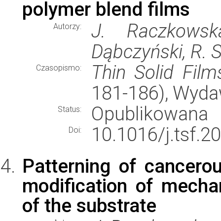
polymer blend films
J. Raczkowska
Autorzy:
Dąbczyński, R. 
Thin Solid Film
Czasopismo:
181-186), Wyd
Opublikowana
Status:
10.1016/j.tsf.2
Doi:
Patterning of cancero
modification of mecha
of the substrate