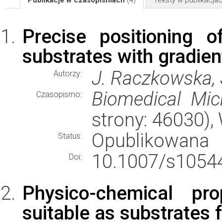
Publikacje w czasopismach
(4)
Teksty w publikacj
Precise positioning 
substrates with gradient
J. Raczkowska, 
Autorzy:
Biomedical Mic
Czasopismo:
strony: 46030)
Opublikowana
Status:
10.1007/s10544
Doi:
Physico-chemical pr
suitable as substrates f