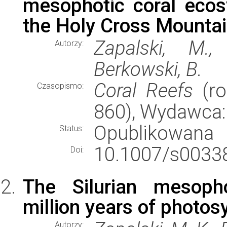
mesophotic coral eco
the Holy Cross Mountai
Zapalski, M.,
Autorzy:
Berkowski, B.
Coral Reefs
(ro
Czasopismo:
860), Wydawca
Opublikowana
Status:
10.1007/s00338
Doi:
The Silurian mesoph
million years of photos
Autorzy: