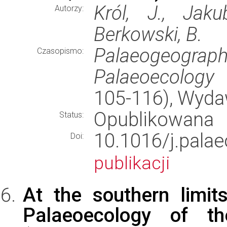
Król, J., Jaku
Autorzy:
Berkowski, B.
Palaeogeogr
Czasopismo:
Palaeoecology
(
105-116), Wyd
Opublikowana
Status:
10.1016/j.pa
Doi:
publikacji
At the southern limit
Palaeoecology of t