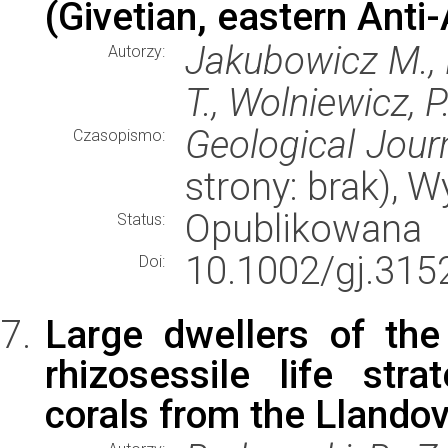
(Givetian, eastern Anti
Jakubowicz M., K
Autorzy:
T., Wolniewicz, P
Geological Jour
Czasopismo:
strony: brak), 
Opublikowana
Status:
10.1002/gj.315
Doi:
Large dwellers of the 
rhizosessile life stra
corals from the Llandov