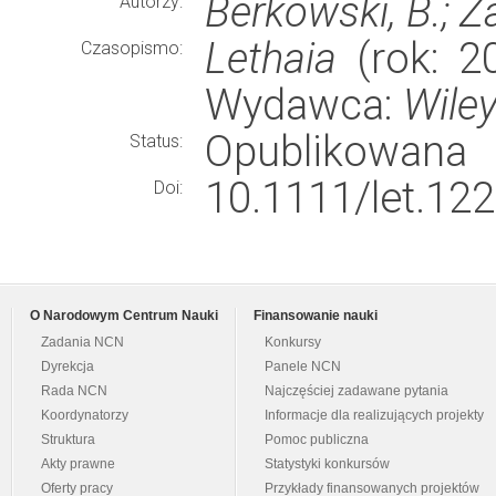
Berkowski, B.; Za
Autorzy:
Lethaia
(rok: 20
Czasopismo:
Wydawca:
Wile
Opublikowana
Status:
10.1111/let.122
Doi:
O Narodowym Centrum Nauki
Finansowanie nauki
Zadania NCN
Konkursy
Dyrekcja
Panele NCN
Rada NCN
Najczęściej zadawane pytania
Koordynatorzy
Informacje dla realizujących projekty
Struktura
Pomoc publiczna
Akty prawne
Statystyki konkursów
Oferty pracy
Przykłady finansowanych projektów