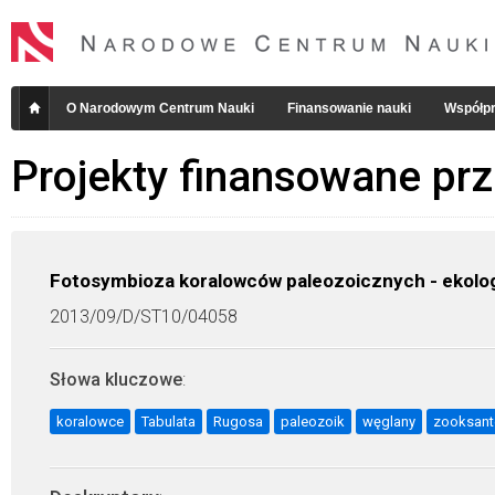
O Narodowym Centrum Nauki
Finansowanie nauki
Współpr
Projekty finansowane pr
Fotosymbioza koralowców paleozoicznych - ekolog
2013/09/D/ST10/04058
Słowa kluczowe
:
koralowce
Tabulata
Rugosa
paleozoik
węglany
zooksant