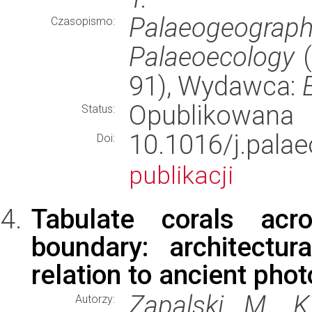
Palaeogeogr
Czasopismo:
Palaeoecology
(
91), Wydawca:
Opublikowana
Status:
10.1016/j.pa
Doi:
publikacji
Tabulate corals acr
boundary: architectur
relation to ancient pho
Zapalski M. K.
Autorzy: