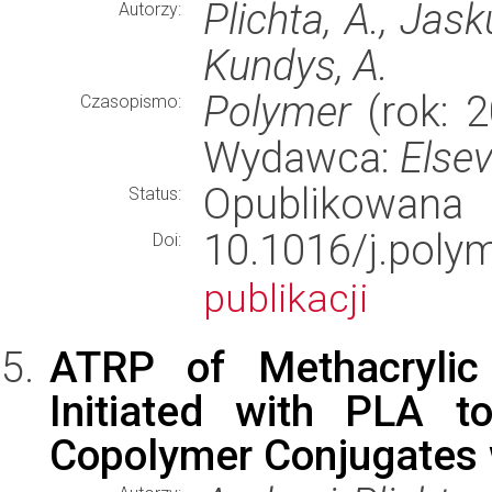
Plichta, A., Jask
Autorzy:
Kundys, A.
Polymer
(rok: 2
Czasopismo:
Wydawca:
Elsev
Opublikowana
Status:
10.1016/j.po
Doi:
publikacji
ATRP of Methacrylic 
Initiated with PLA t
Copolymer Conjugates 