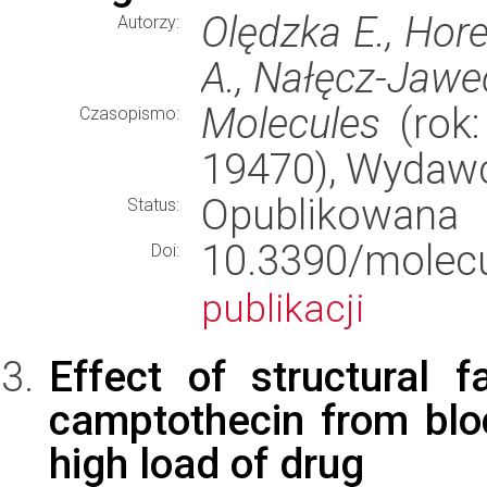
Olędzka E., Hore
Autorzy:
A., Nałęcz-Jawe
Molecules
(rok:
Czasopismo:
19470), Wydaw
Opublikowana
Status:
10.3390/mol
Doi:
publikacji
Effect of structural f
camptothecin from blo
high load of drug