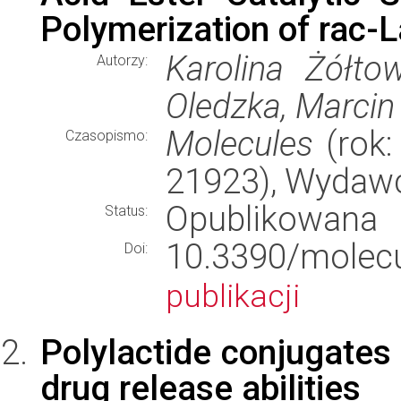
Polymerization of rac-L
Karolina Żółto
Autorzy:
Oledzka, Marci
Molecules
(rok:
Czasopismo:
21923), Wydaw
Opublikowana
Status:
10.3390/mol
Doi:
publikacji
Polylactide conjugates 
drug release abilities