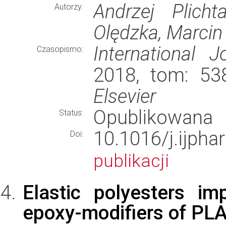
Andrzej Plich
Autorzy:
Olędzka, Marcin
International 
Czasopismo:
2018, tom: 538
Elsevier
Opublikowana
Status:
10.1016/j.ij
Doi:
publikacji
Elastic polyesters i
epoxy-modifiers of PL