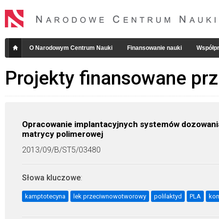
O Narodowym Centrum Nauki
Finansowanie nauki
Współpr
Projekty finansowane pr
Opracowanie implantacyjnych systemów dozowania
matrycy polimerowej
2013/09/B/ST5/03480
Słowa kluczowe
:
kamptotecyna
lek przeciwnowotworowy
polilaktyd
PLA
kon