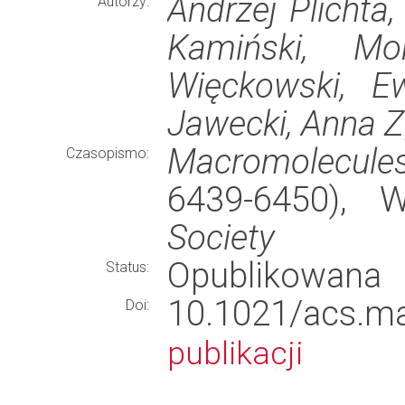
Andrzej Plichta
Autorzy:
Kamiński, Mo
Więckowski, E
Jawecki, Anna Z
Macromolecule
Czasopismo:
6439-6450),
Society
Opublikowana
Status:
10.1021/acs.
Doi:
publikacji