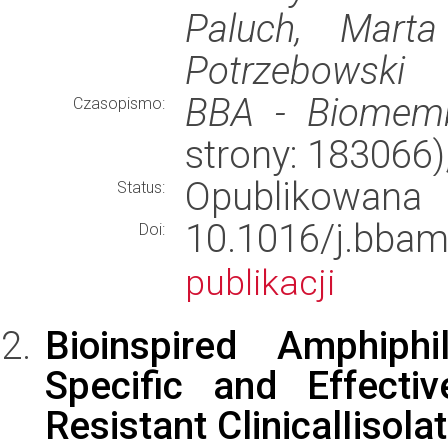
Paluch, Mart
Potrzebowski
BBA - Biomem
Czasopismo:
strony: 183066
Opublikowana
Status:
10.1016/j.bb
Doi:
publikacji
Bioinspired Amphiph
Specific and Effect
Resistant ClinicalIisolat