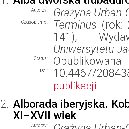
Grażyna Urban-
Autorzy:
Terminus
(rok: 
Czasopismo:
141), Wyd
Uniwersytetu Ja
Opublikowana
Status:
10.4467/20843
Doi:
publikacji
Alborada iberyjska. Kob
XI–XVII wiek
Grażyna Urban-
Autorzy: