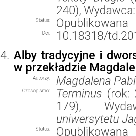
240), Wydawca
Opublikowana
Status:
10.18318/td.20
Doi:
Alby tradycyjne i dwor
w przekładzie Magdale
Magdalena Pabi
Autorzy:
Terminus
(rok: 
Czasopismo:
179), Wyd
uniwersytetu Ja
Opublikowana
Status: