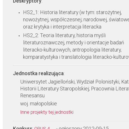
Deskryptory
:
HS2_1: Historia literatury (w tym: starożytnej,
nowożytnej, współczesnej; narodowej, światowe
oraz krytyka i interpretacja literacka
HS2_2: Teoria literatury, historia myśli
literaturoznawczej, metody i orientacje badań
literacko-kulturowych, antropologia literatury,
komparatystyka i translatologia literacko-kultur
Jednostka realizująca
:
Uniwersytet Jagielloński, Wydział Polonistyki, Ka
Historii Literatury Staropolskiej; Pracownia Litera
Renesansu
woj. małopolskie
Inne projekty tej jednostki
Konkurs
:
- ogłoszony 2012-09-15
OPUS 4