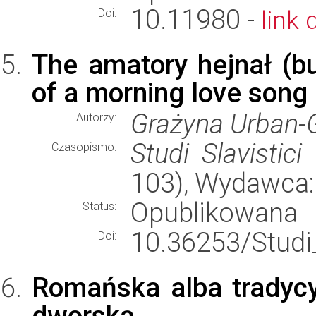
10.11980 -
link 
Doi:
The amatory hejnał (bu
of a morning love song
Grażyna Urban-
Autorzy:
Studi Slavistici
(
Czasopismo:
103), Wydawca
Opublikowana
Status:
10.36253/Studi
Doi:
Romańska alba tradycy
dworską