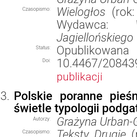
Wielogłos
(rok:
Czasopismo:
Wydawca:
Jagiellońskiego
Opublikowana
Status:
10.4467/20843
Doi:
publikacji
Polskie poranne pieś
świetle typologii pod
Grażyna Urban-
Autorzy:
Teksty Drugie
(r
Czasopismo: