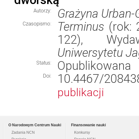
Grażyna Urban-
Autorzy:
Terminus
(rok: 
Czasopismo:
122), Wyd
Uniwersytetu Ja
Opublikowana
Status:
10.4467/20843
Doi:
publikacji
O Narodowym Centrum Nauki
Finansowanie nauki
Zadania NCN
Konkursy