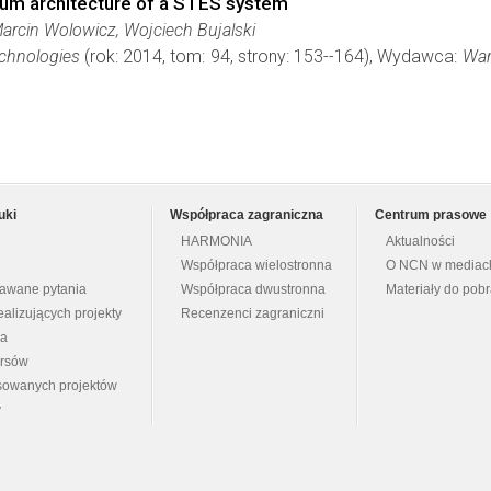
um architecture of a STES system
Marcin Wolowicz, Wojciech Bujalski
chnologies
(rok: 2014, tom: 94, strony: 153--164), Wydawca:
War
uki
Współpraca zagraniczna
Centrum prasowe
HARMONIA
Aktualności
Współpraca wielostronna
O NCN w mediac
dawane pytania
Współpraca dwustronna
Materiały do pob
ealizujących projekty
Recenzenci zagraniczni
na
ursów
nsowanych projektów
y