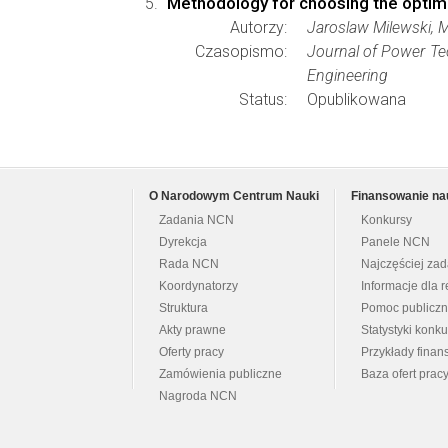
Methodology for choosing the optim
Autorzy:
Jaroslaw Milewski, 
Czasopismo:
Journal of Power Te
Engineering
Status:
Opublikowana
O Narodowym Centrum Nauki
Finansowanie na
Zadania NCN
Konkursy
Dyrekcja
Panele NCN
Rada NCN
Najczęściej za
Koordynatorzy
Informacje dla r
Struktura
Pomoc publicz
Akty prawne
Statystyki konk
Oferty pracy
Przykłady fina
Zamówienia publiczne
Baza ofert prac
Nagroda NCN