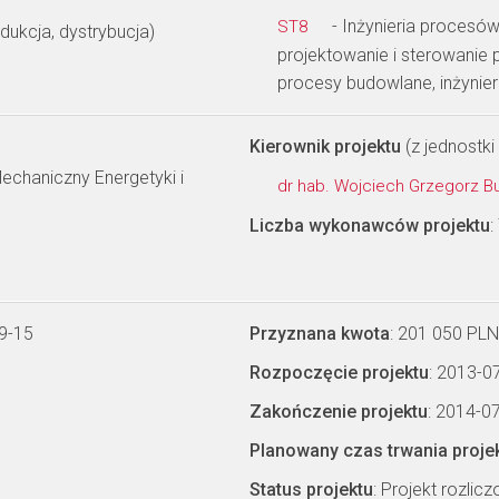
- Inżynieria procesów
ST8
ukcja, dystrybucja)
projektowanie i sterowanie p
procesy budowlane, inżynie
Kierownik projektu
(z jednostki 
echaniczny Energetyki i
dr hab. Wojciech Grzegorz Bu
Liczba wykonawców projektu
:
9-15
Przyznana kwota
: 201 050 PLN
Rozpoczęcie projektu
: 2013-0
Zakończenie projektu
: 2014-0
Planowany czas trwania proje
Status projektu
: Projekt rozlic