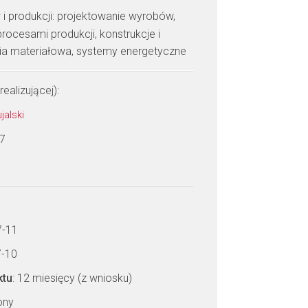
 i produkcji: projektowanie wyrobów,
rocesami produkcji, konstrukcje i
ria materiałowa, systemy energetyczne
realizującej):
jalski
 7
7-11
7-10
ktu
: 12 miesięcy (z wniosku)
zony