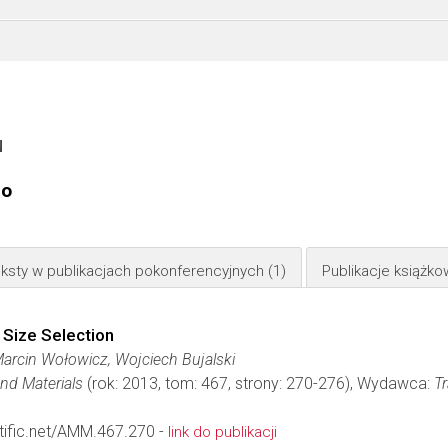
N
go
ksty w publikacjach pokonferencyjnych
(1)
Publikacje książk
Size Selection
Marcin Wołowicz, Wojciech Bujalski
nd Materials
(rok: 2013, tom: 467, strony: 270-276), Wydawca:
Tr
ific.net/AMM.467.270 -
link do publikacji