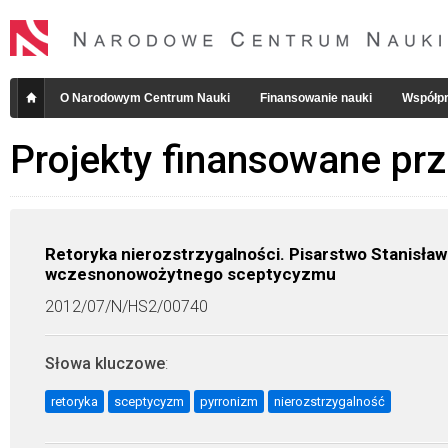
O Narodowym Centrum Nauki
Finansowanie nauki
Współpr
Projekty finansowane pr
Retoryka nierozstrzygalności. Pisarstwo Stanisła
wczesnonowożytnego sceptycyzmu
2012/07/N/HS2/00740
Słowa kluczowe
:
retoryka
sceptycyzm
pyrronizm
nierozstrzygalność