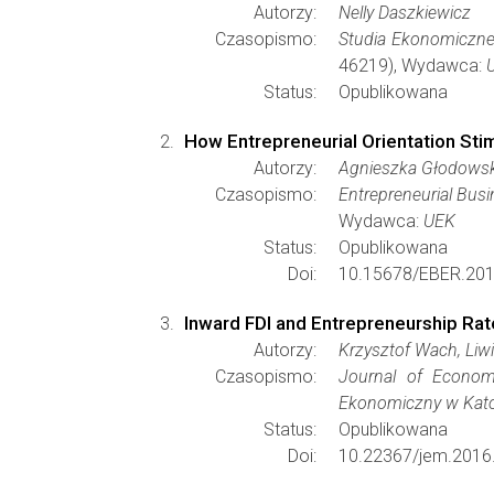
Autorzy:
Nelly Daszkiewicz
Czasopismo:
Studia Ekonomiczne
46219), Wydawca:
Status:
Opublikowana
How Entrepreneurial Orientation Sti
Autorzy:
Agnieszka Głodowsk
Czasopismo:
Entrepreneurial Bu
Wydawca:
UEK
Status:
Opublikowana
Doi:
10.15678/EBER.201
Inward FDI and Entrepreneurship Rate
Autorzy:
Krzysztof Wach, Liw
Czasopismo:
Journal of Econom
Ekonomiczny w Kat
Status:
Opublikowana
Doi:
10.22367/jem.2016