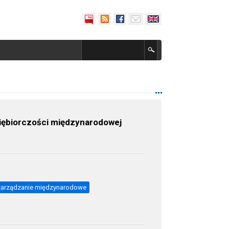
dsiębiorczości międzynarodowej
zarządzanie międzynarodowe