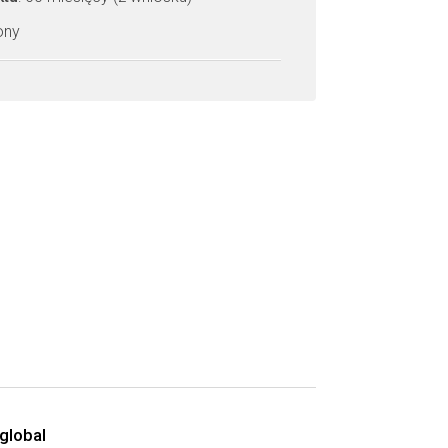
zony
global