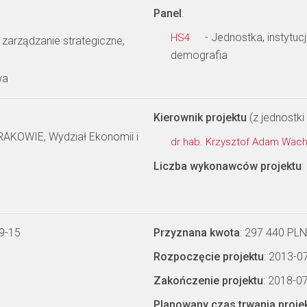
Panel
:
- Jednostka, instytuc
HS4
 zarządzanie strategiczne,
demografia
wa
Kierownik projektu
(z jednostki 
OWIE, Wydział Ekonomii i
dr hab. Krzysztof Adam Wac
Liczba wykonawców projektu
:
9-15
Przyznana kwota
: 297 440 PLN
Rozpoczęcie projektu
: 2013-0
Zakończenie projektu
: 2018-0
Planowany czas trwania proje