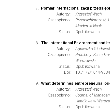
Pomiar internacjonalizacji przedsi
Autorzy:
Krzysztof Wach
Czasopismo:
Przedsiębiorczość i
Akademia Nauk
Status:
Opublikowana
The International Environment and It
Autorzy:
Agnieszka Głodowsk
Czasopismo:
Problemy Zarządzan
Warszawski
Status:
Opublikowana
Doi:
10.7172/1644-9584
What determines entrepreneurial orie
Autorzy:
Krzysztof Wach
Czasopismo:
Journal of Manageme
Handlowa w Warsza
Status:
Opublikowana