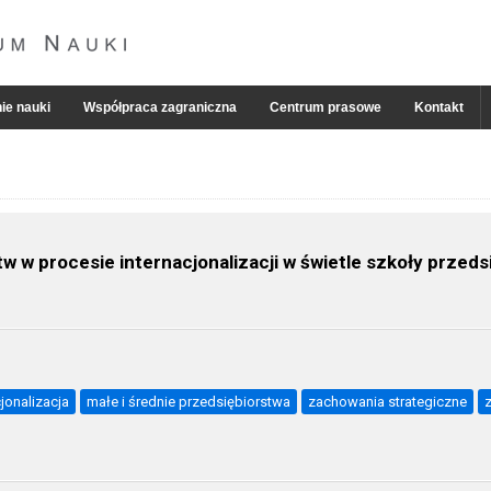
ie nauki
Współpraca zagraniczna
Centrum prasowe
Kontakt
w w procesie internacjonalizacji w świetle szkoły prze
cjonalizacja
małe i średnie przedsiębiorstwa
zachowania strategiczne