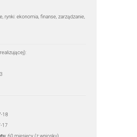
je, rynki: ekonomia, finanse, zarządzanie,
realizującej):
h
 3
7-18
7-17
ktu
: 60 miesięcy (z wniosku)