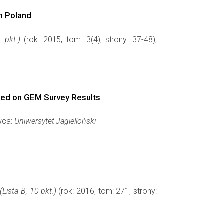
om Poland
 pkt.)
(rok: 2015, tom: 3(4), strony: 37-48),
ased on GEM Survey Results
awca:
Uniwersytet Jagielloński
ista B, 10 pkt.)
(rok: 2016, tom: 271, strony: