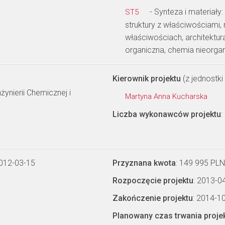
- Synteza i materiały
ST5
struktury z właściwościami
właściwościach, architektu
organiczna, chemia nieorga
Kierownik projektu
(z jednostki 
ynierii Chemicznej i
Martyna Anna Kucharska
Liczba wykonawców projektu
:
2012-03-15
Przyznana kwota
: 149 995 PLN
Rozpoczęcie projektu
: 2013-0
Zakończenie projektu
: 2014-1
Planowany czas trwania proje