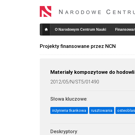
O Narodowym Centrum Nauki
Finansowan
Projekty finansowane przez NCN
Materiały kompozytowe do hodowli 
2012/05/N/ST5/01490
Słowa kluczowe
:
inżynieria tkankowa
rusztowania
osteoblas
Deskryptory
: