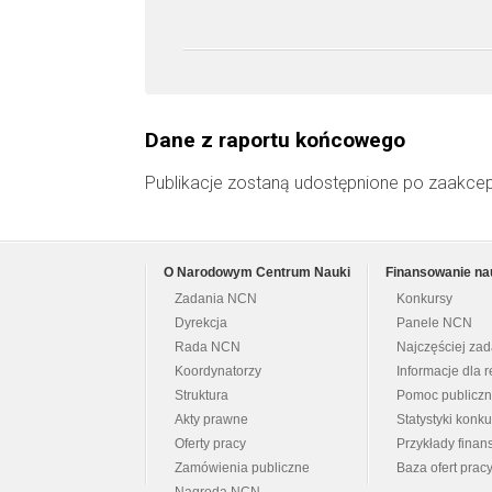
Dane z raportu końcowego
Publikacje zostaną udostępnione po zaakce
O Narodowym Centrum Nauki
Finansowanie na
Zadania NCN
Konkursy
Dyrekcja
Panele NCN
Rada NCN
Najczęściej za
Koordynatorzy
Informacje dla r
Struktura
Pomoc publicz
Akty prawne
Statystyki konk
Oferty pracy
Przykłady fina
Zamówienia publiczne
Baza ofert prac