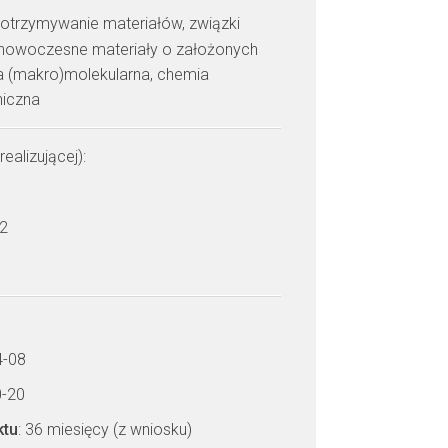
: otrzymywanie materiałów, związki
, nowoczesne materiały o założonych
ra (makro)molekularna, chemia
niczna
realizującej):
 2
4-08
0-20
ktu
: 36 miesięcy (z wniosku)