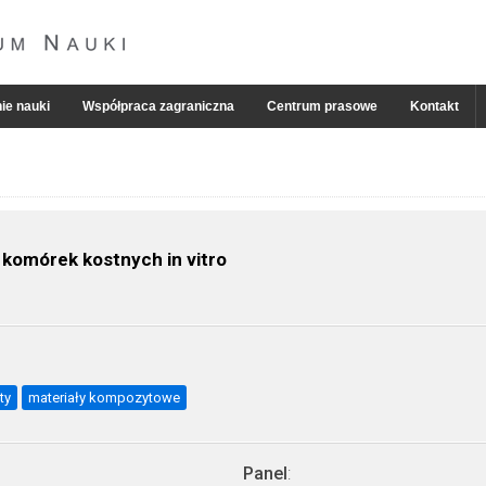
ie nauki
Współpraca zagraniczna
Centrum prasowe
Kontakt
komórek kostnych in vitro
ty
materiały kompozytowe
Panel
: