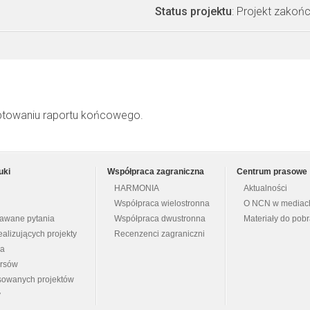
Status projektu
: Projekt zakoń
ptowaniu raportu końcowego.
uki
Współpraca zagraniczna
Centrum prasowe
HARMONIA
Aktualności
Współpraca wielostronna
O NCN w mediac
dawane pytania
Współpraca dwustronna
Materiały do pob
ealizujących projekty
Recenzenci zagraniczni
na
ursów
nsowanych projektów
y