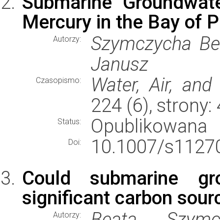
Submarine Groundwate
Mercury in the Bay of P
Szymczycha Bea
Autorzy:
Janusz
Water, Air, and 
Czasopismo:
224 (6), strony
Opublikowana
Status:
10.1007/s11270
Doi:
Could submarine gr
significant carbon sour
Beata Szymc
Autorzy: