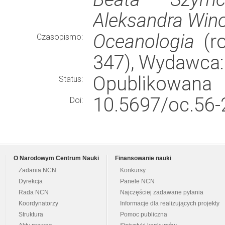
Aleksandra Win
Oceanologia
(ro
Czasopismo:
347), Wydawca
Opublikowana
Status:
10.5697/oc.56-
Doi:
O Narodowym Centrum Nauki
Finansowanie nauki
Zadania NCN
Konkursy
Dyrekcja
Panele NCN
Rada NCN
Najczęściej zadawane pytania
Koordynatorzy
Informacje dla realizujących projekty
Struktura
Pomoc publiczna