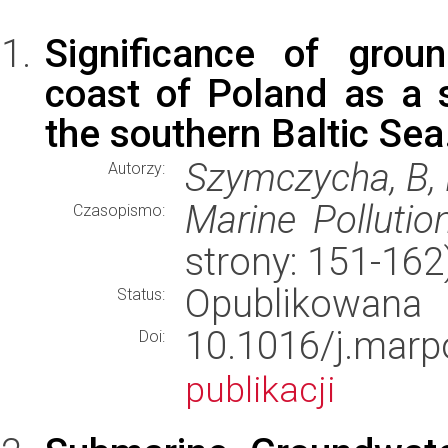
Significance of grou
coast of Poland as a 
the southern Baltic Sea
Szymczycha, B,
Autorzy:
Marine Pollution
Czasopismo:
strony: 151-16
Opublikowana
Status:
10.1016/j.mar
Doi:
publikacji