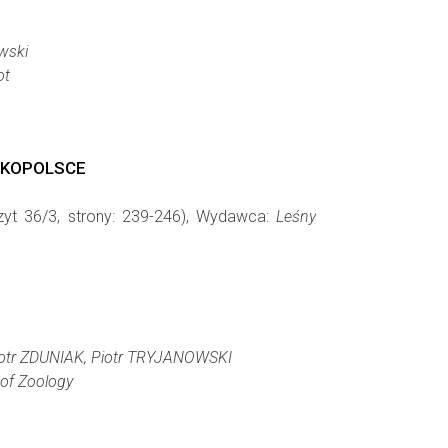
wski
ot
LKOPOLSCE
zyt 36/3, strony: 239-246), Wydawca:
Leśny
otr ZDUNIAK, Piotr TRYJANOWSKI
of Zoology