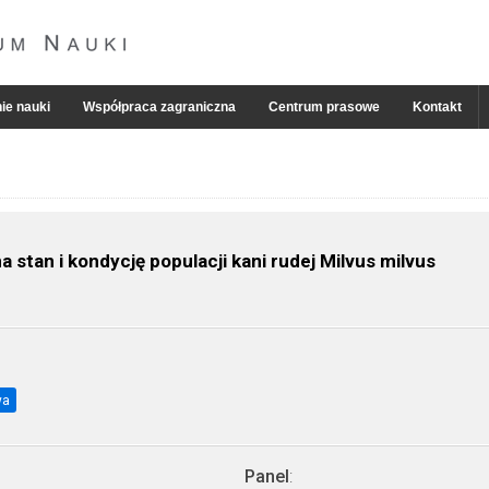
ie nauki
Współpraca zagraniczna
Centrum prasowe
Kontakt
tan i kondycję populacji kani rudej Milvus milvus
wa
Panel
: