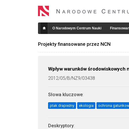
O Narodowym Centrum Nauki
Finansowan
Projekty finansowane przez NCN
Wpływ warunków środowiskowych na s
2012/05/B/NZ9/03438
Słowa kluczowe
:
ptak drapieżny
ekologia
ochrona gatunko
Deskryptory
: