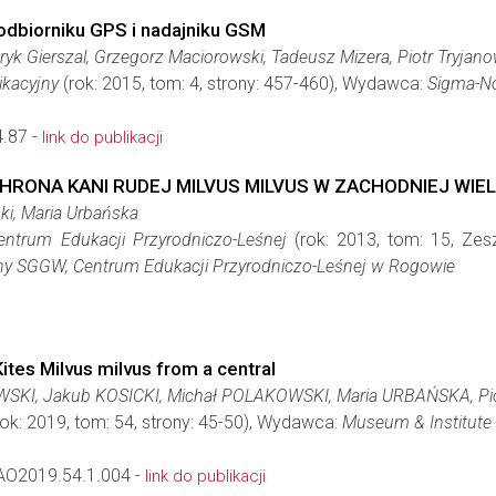
odbiorniku GPS i nadajniku GSM
yk Gierszal, Grzegorz Maciorowski, Tadeusz Mizera, Piotr Tryjano
ikacyjny
(rok: 2015, tom: 4, strony: 457-460), Wydawca:
Sigma-N
.87 -
link do publikacji
HRONA KANI RUDEJ MILVUS MILVUS W ZACHODNIEJ WIE
i, Maria Urbańska
Centrum Edukacji Przyrodniczo-Leśnej
(rok: 2013, tom: 15, Zes
ny SGGW, Centrum Edukacji Przyrodniczo-Leśnej w Rogowie
tes Milvus milvus from a central
SKI, Jakub KOSICKI, Michał POLAKOWSKI, Maria URBAŃSKA, Pi
ok: 2019, tom: 54, strony: 45-50), Wydawca:
Museum & Institute 
O2019.54.1.004 -
link do publikacji