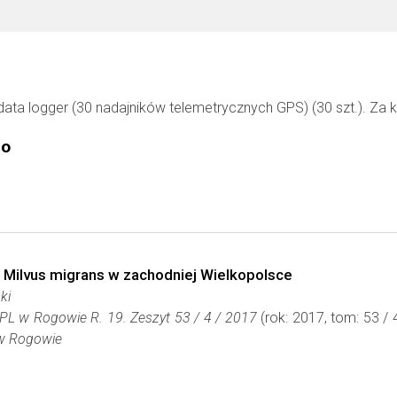
data logger (30 nadajników telemetrycznych GPS) (30 szt.). Za
go
j Milvus migrans w zachodniej Wielkopolsce
ki
CEPL w Rogowie R. 19. Zeszyt 53 / 4 / 2017
(rok: 2017, tom: 53 / 
 w Rogowie