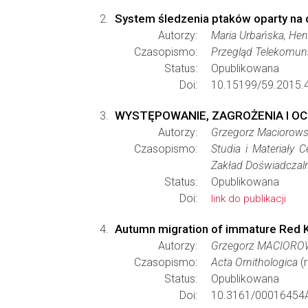
System śledzenia ptaków oparty na 
Autorzy:
Maria Urbańska, Henr
Czasopismo:
Przegląd Telekomun
Status:
Opublikowana
Doi:
10.15199/59.2015.4
WYSTĘPOWANIE, ZAGROŻENIA I OC
Autorzy:
Grzegorz Maciorowsk
Czasopismo:
Studia i Materiały 
Zakład Doświadczal
Status:
Opublikowana
Doi:
link do publikacji
Autumn migration of immature Red Ki
Autorzy:
Grzegorz MACIOROW
Czasopismo:
Acta Ornithologica
(r
Status:
Opublikowana
Doi:
10.3161/00016454A