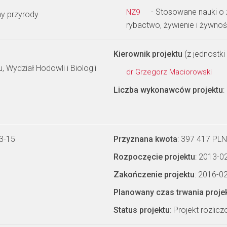
- Stosowane nauki o ż
NZ9
y przyrody
rybactwo, żywienie i żywno
Kierownik projektu
(z jednostki 
 Wydział Hodowli i Biologii
dr Grzegorz Maciorowski
Liczba wykonawców projektu
:
3-15
Przyznana kwota
: 397 417 PLN
Rozpoczęcie projektu
: 2013-0
Zakończenie projektu
: 2016-0
Planowany czas trwania proje
Status projektu
: Projekt rozlic