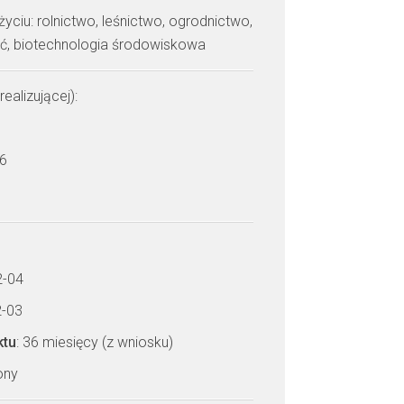
yciu: rolnictwo, leśnictwo, ogrodnictwo,
ść, biotechnologia środowiskowa
realizującej):
 6
2-04
2-03
ktu
: 36 miesięcy (z wniosku)
zony