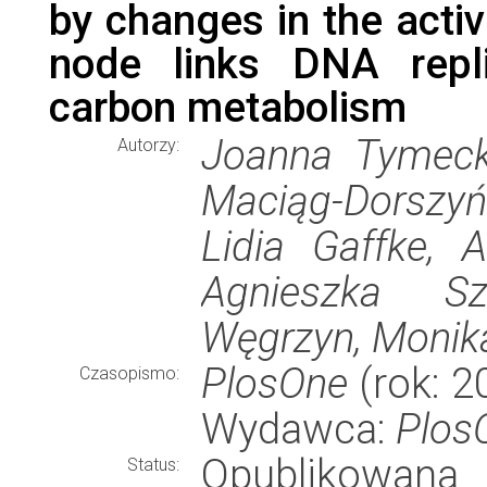
by changes in the activ
node links DNA repli
carbon metabolism
Joanna Tymecka
Autorzy:
Maciąg-Dorszyńs
Lidia Gaffke, 
Agnieszka Sz
Węgrzyn, Monik
PlosOne
(rok: 2
Czasopismo:
Wydawca:
Plos
Opublikowana
Status: