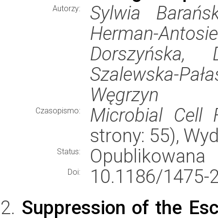
Sylwia Barańs
Autorzy:
Herman-Anto
Dorszyńska, 
Szalewska-Pała
Węgrzyn
Microbial Cell 
Czasopismo:
strony: 55), W
Opublikowana
Status:
10.1186/1475-2
Doi:
Suppression of the Esc