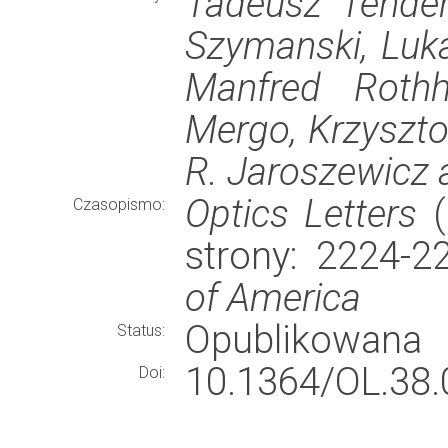
Tadeusz Tender
Szymanski, Luka
Manfred Rothh
Mergo, Krzyszto
R. Jaroszewicz
Optics Letters
(
Czasopismo:
strony: 2224-
of America
Opublikowana
Status:
10.1364/OL.38.
Doi: