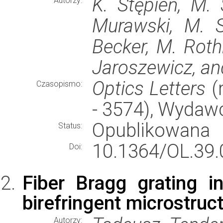
K. Stępień, M. 
Autorzy:
Murawski, M. S
Becker, M. Rothh
Jaroszewicz, an
Optics Letters
(r
Czasopismo:
- 3574), Wydaw
Opublikowana
Status:
10.1364/OL.39.
Doi:
Fiber Bragg grating i
birefringent microstruct
Autorzy: