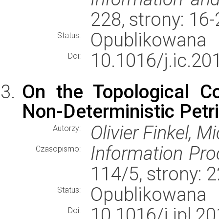
228, strony: 16
Opublikowana
Status:
10.1016/j.ic.20
Doi:
On the Topological C
Non-Deterministic Petr
Olivier Finkel, 
Autorzy:
Information Pro
Czasopismo:
114/5, strony:
Opublikowana
Status:
10.1016/j.ipl.2
Doi: