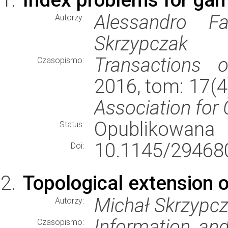
Alessandro Fa
Autorzy:
Skrzypczak
Transactions 
Czasopismo:
2016, tom: 17(4
Association for
Opublikowana
Status:
10.1145/29468
Doi:
Topological extension o
Michał Skrzypc
Autorzy:
Information an
Czasopismo: