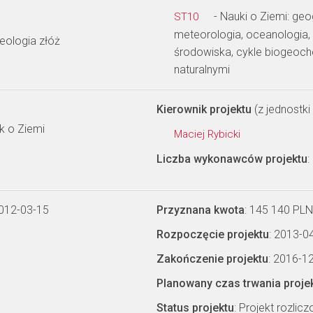
- Nauki o Ziemi: geo
ST10
meteorologia, oceanologia, 
geologia złóż
środowiska, cykle biogeoc
naturalnymi
Kierownik projektu
(z jednostki 
 o Ziemi
Maciej Rybicki
Liczba wykonawców projektu
:
2012-03-15
Przyznana kwota
: 145 140 PLN
Rozpoczęcie projektu
: 2013-0
Zakończenie projektu
: 2016-1
Planowany czas trwania proje
Status projektu
: Projekt rozlic