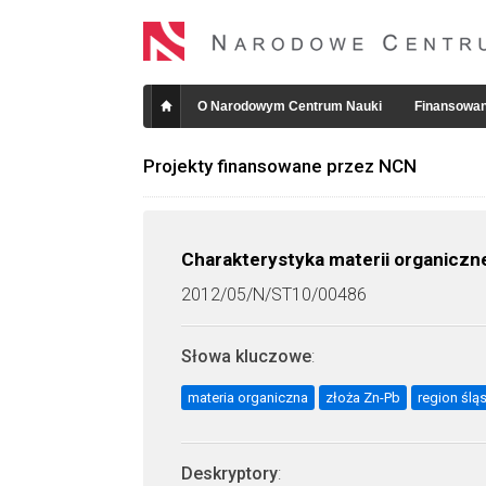
O Narodowym Centrum Nauki
Finansowan
Projekty finansowane przez NCN
Charakterystyka materii organiczn
2012/05/N/ST10/00486
Słowa kluczowe
:
materia organiczna
złoża Zn-Pb
region ślą
Deskryptory
: