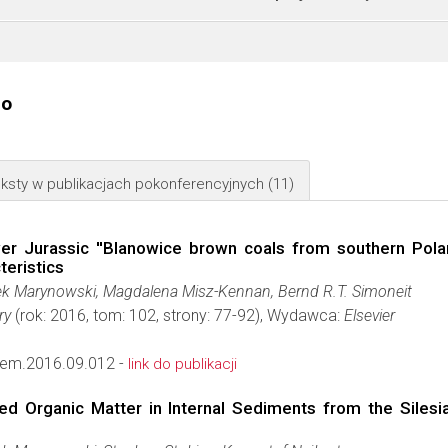
go
ksty w publikacjach pokonferencyjnych
(11)
er Jurassic ''Blanowice brown coals from southern Polan
teristics
zek Marynowski, Magdalena Misz-Kennan, Bernd R.T. Simoneit
ry
(rok: 2016, tom: 102, strony: 77-92), Wydawca:
Elsevier
hem.2016.09.012 -
link do publikacji
ed Organic Matter in Internal Sediments from the Siles