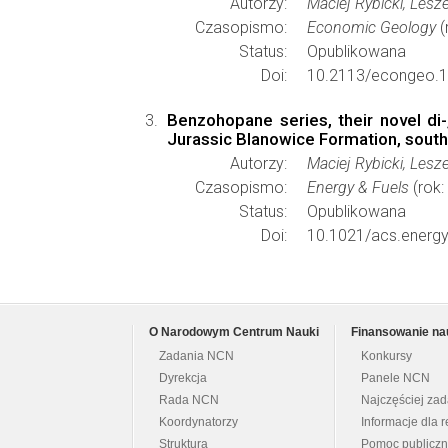
Autorzy:
Maciej Rybicki, Lesz
Czasopismo:
Economic Geology
(
Status:
Opublikowana
Doi:
10.2113/econgeo.1
Benzohopane series, their novel di
Jurassic Blanowice Formation, sout
Autorzy:
Maciej Rybicki, Lesz
Czasopismo:
Energy & Fuels
(rok:
Status:
Opublikowana
Doi:
10.1021/acs.energy
O Narodowym Centrum Nauki
Finansowanie na
Zadania NCN
Konkursy
Dyrekcja
Panele NCN
Rada NCN
Najczęściej za
Koordynatorzy
Informacje dla r
Struktura
Pomoc publicz