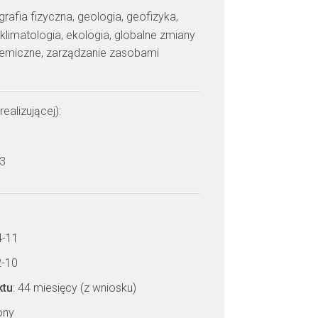
grafia fizyczna, geologia, geofizyka,
klimatologia, ekologia, globalne zmiany
hemiczne, zarządzanie zasobami
realizującej):
 3
4-11
2-10
ktu
: 44 miesięcy (z wniosku)
zony