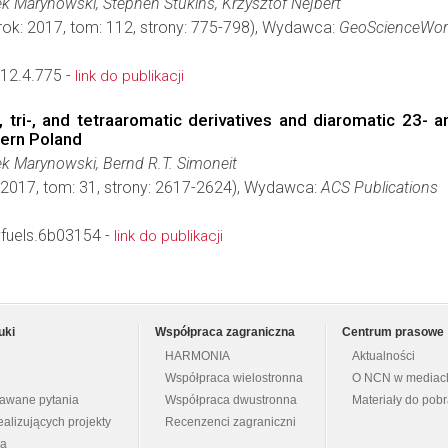
ek Marynowski, Stephen Stukins, Krzysztof Nejbert
rok: 2017, tom: 112, strony: 775-798), Wydawca:
GeoScienceWor
12.4.775 -
link do publikacji
-, tri-, and tetraaromatic derivatives and diaromatic 2
hern Poland
ek Marynowski, Bernd R.T. Simoneit
 2017, tom: 31, strony: 2617-2624), Wydawca:
ACS Publications
fuels.6b03154 -
link do publikacji
uki
Współpraca zagraniczna
Centrum prasowe
HARMONIA
Aktualności
Współpraca wielostronna
O NCN w mediac
dawane pytania
Współpraca dwustronna
Materiały do pob
ealizujących projekty
Recenzenci zagraniczni
na