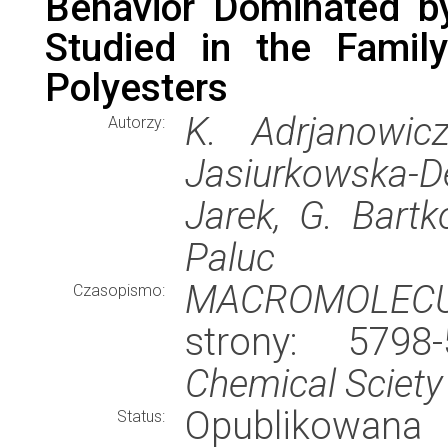
Behavior Dominated b
Studied in the Famil
Polyesters
K. Adrjanowic
Autorzy:
Jasiurkowska-D
Jarek, G. Bartk
Paluc
MACROMOLEC
Czasopismo:
strony: 579
Chemical Sciety
Opublikowana
Status: