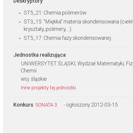
Deskryptory
:
ST5_21: Chemia polimerów
ST3_15: "Miękka" materia skondensowana (ciek
kryształy, polimery,…)
ST5_17: Chemia fazy skondensowanej
Jednostka realizująca
:
UNIWERSYTET ŚLĄSKI, Wydział Matematyki, Fizy
Chemii
woj. śląskie
Inne projekty tej jednostki
Konkurs
:
- ogłoszony 2012-03-15
SONATA 3