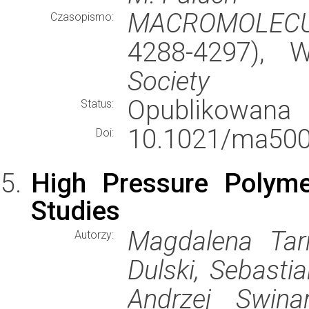
MACROMOLECU
Czasopismo:
4288-4297),
Society
Opublikowana
Status:
10.1021/ma500
Doi:
High Pressure Polymer
Studies
Magdalena Tar
Autorzy:
Dulski, Sebasti
Andrzej Swina