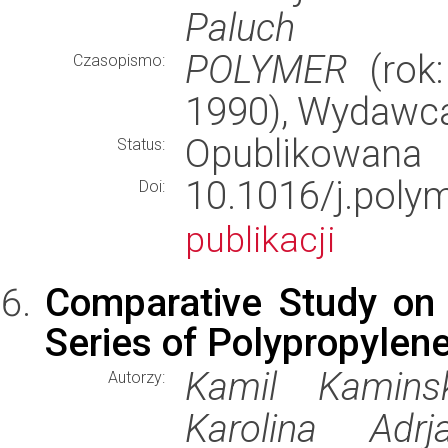
Paluch
POLYMER
(rok:
Czasopismo:
1990), Wydawc
Opublikowana
Status:
10.1016/j.po
Doi:
publikacji
Comparative Study on
Series of Polypropylene
Kamil Kaminsk
Autorzy:
Karolina Adr