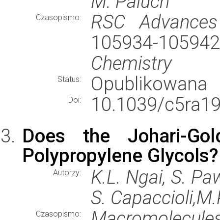
M. Paluch
RSC Advances
Czasopismo:
105934-10594
Chemistry
Opublikowana
Status:
10.1039/c5ra19
Doi:
Does the Johari-Gold
Polypropylene Glycols?
K.L. Ngai, S. Pa
Autorzy:
S. Capaccioli,M
Macromolecule
Czasopismo: