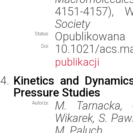
4151-4157),
Society
Opublikowana
Status:
10.1021/acs.
Doi:
publikacji
Kinetics and Dynamic
Pressure Studies
M. Tarnacka, 
Autorzy:
Wikarek, S. Pawl
M. Paluch