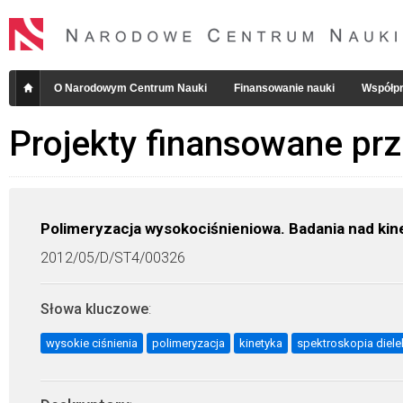
O Narodowym Centrum Nauki
Finansowanie nauki
Współpr
Projekty finansowane pr
Polimeryzacja wysokociśnieniowa. Badania nad kin
2012/05/D/ST4/00326
Słowa kluczowe
:
wysokie ciśnienia
polimeryzacja
kinetyka
spektroskopia diele