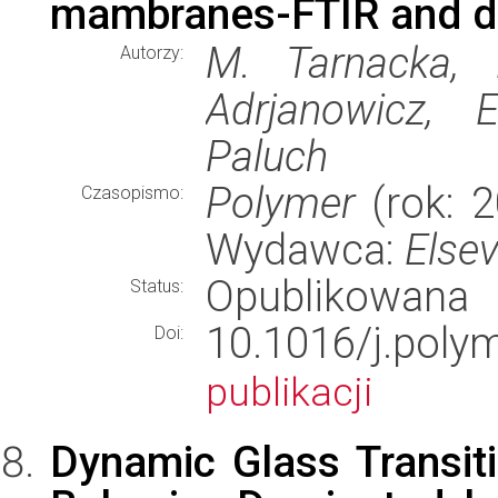
mambranes-FTIR and die
M. Tarnacka, 
Autorzy:
Adrjanowicz, 
Paluch
Polymer
(rok: 2
Czasopismo:
Wydawca:
Elsev
Opublikowana
Status:
10.1016/j.po
Doi:
publikacji
Dynamic Glass Transiti