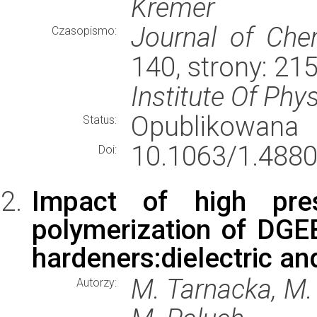
Kremer
Journal of Che
Czasopismo:
140, strony: 2
Institute Of Phy
Opublikowana
Status:
10.1063/1.4880
Doi:
Impact of high pre
polymerization of DGE
hardeners:dielectric a
M. Tarnacka, M. 
Autorzy: