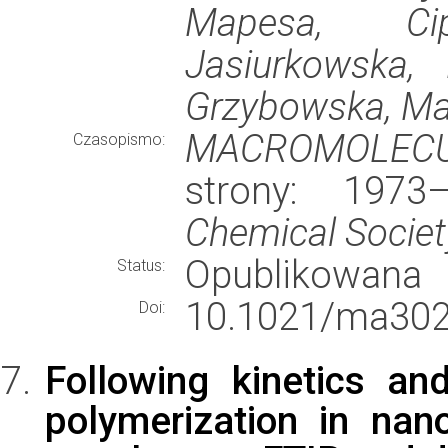
Mapesa, Cip
Jasiurkowska, 
Grzybowska, Mar
MACROMOLEC
Czasopismo:
strony: 197
Chemical Societ
Opublikowana
Status:
10.1021/ma302
Doi:
Following kinetics a
polymerization in nan