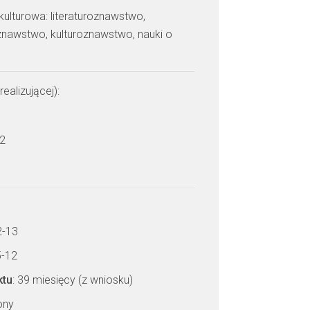
 kulturowa: literaturoznawstwo,
znawstwo, kulturoznawstwo, nauki o
realizującej):
 2
2-13
5-12
ktu
: 39 miesięcy (z wniosku)
zony