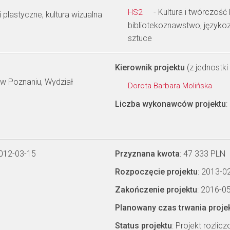
- Kultura i twórczość
HS2
ki plastyczne, kultura wizualna
bibliotekoznawstwo, języko
sztuce
Kierownik projektu
(z jednostki 
w Poznaniu, Wydział
Dorota Barbara Molińska
Liczba wykonawców projektu
:
2012-03-15
Przyznana kwota
: 47 333 PLN
Rozpoczęcie projektu
: 2013-0
Zakończenie projektu
: 2016-0
Planowany czas trwania proje
Status projektu
: Projekt rozlic