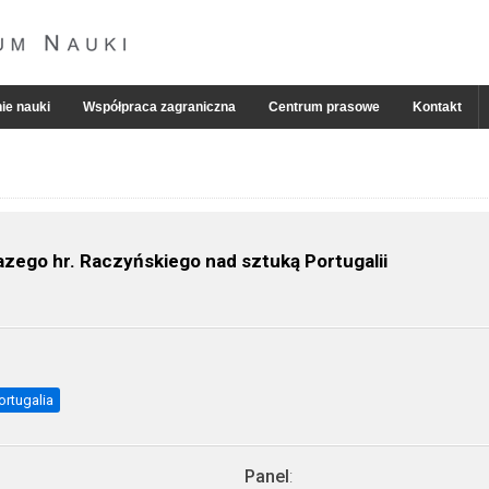
ie nauki
Współpraca zagraniczna
Centrum prasowe
Kontakt
azego hr. Raczyńskiego nad sztuką Portugalii
ortugalia
Panel
: