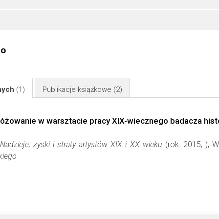
go
jnych
(1)
Publikacje książkowe
(2)
różowanie w warsztacie pracy XIX-wiecznego badacza histor
Nadzieje, zyski i straty artystów XIX i XX wieku
(rok: 2015, ),
kiego