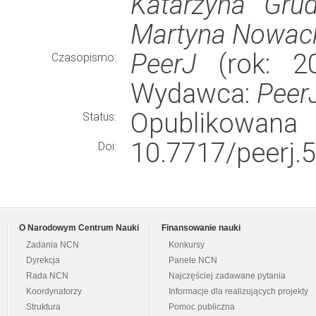
Katarzyna Grud
Martyna Nowac
PeerJ
(rok: 20
Czasopismo:
Wydawca:
Peer
Opublikowana
Status:
10.7717/peerj.
Doi:
O Narodowym Centrum Nauki
Finansowanie nauki
Zadania NCN
Konkursy
Dyrekcja
Panele NCN
Rada NCN
Najczęściej zadawane pytania
Koordynatorzy
Informacje dla realizujących projekty
Struktura
Pomoc publiczna