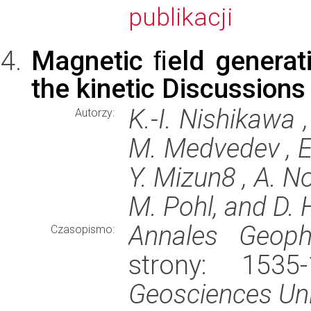
publikacji
Magnetic ﬁeld generati
the kinetic Discussions
K.-I. Nishikawa ,
Autorzy:
M. Medvedev , E. 
Y. Mizun8 , A. No
M. Pohl, and D.
Annales Geophy
Czasopismo:
strony: 153
Geosciences Un