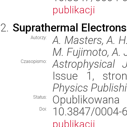
publikacji
Suprathermal Electrons
A. Masters, A. H
Autorzy:
M. Fujimoto, A. 
Astrophysical J
Czasopismo:
Issue 1, str
Physics Publish
Opublikowana
Status:
10.3847/000
Doi:
publikacji