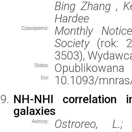
Bing Zhang , Ke
Hardee
Monthly Notic
Czasopismo:
Society
(rok: 2
3503), Wydawc
Opublikowana
Status:
10.1093/mnras
Doi:
NH-NHI correlation i
galaxies
Ostroreo, L.;
Autorzy: