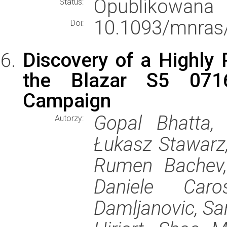
Opublikowana
Status:
10.1093/mnras
Doi:
Discovery of a Highly P
the Blazar S5 07
Campaign
Gopal Bhatta, 
Autorzy:
Łukasz Stawarz, 
Rumen Bachev, 
Daniele Car
Damljanovic, Sar