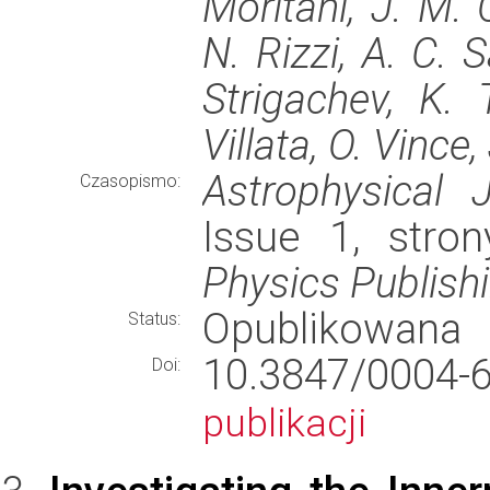
Moritani, J. M. O
N. Rizzi, A. C. 
Strigachev, K. T
Villata, O. Vince
Astrophysical J
Czasopismo:
Issue 1, stro
Physics Publish
Opublikowana
Status:
10.3847/000
Doi:
publikacji