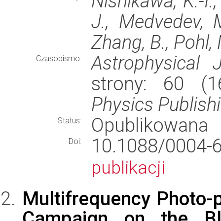
Nishikawa, K.-I.,
J., Medvedev, M.
Zhang, B., Pohl,
Astrophysical J
Czasopismo:
strony: 60 (
Physics Publish
Opublikowana
Status:
10.1088/000
Doi:
publikacji
Multifrequency Photo-
Campaign on the Bl