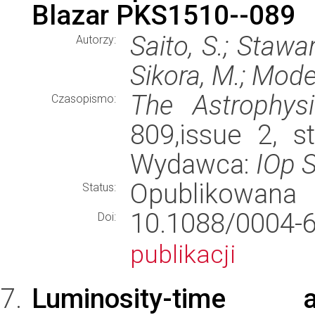
Blazar PKS1510--089
Saito, S.; Stawar
Autorzy:
Sikora, M.; Mode
The Astrophysi
Czasopismo:
809,issue 2, st
Wydawca:
IOp 
Opublikowana
Status:
10.1088/000
Doi:
publikacji
Luminosity-time a