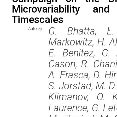
Microvariability and
Timescales
G. Bhatta, Ł.
Autorzy:
Markowitz, H. Ak
E. Benítez, G.
Cason, R. Chanis
A. Frasca, D. Hir
S. Jorstad, M. D
Klimanov, O. K
Laurence, G. Let