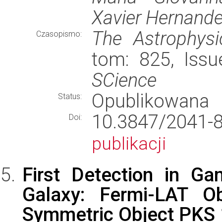
Xavier Hernande
The Astrophysic
Czasopismo:
tom: 825, Issu
SCience
Opublikowana
Status:
10.3847/204
Doi:
publikacji
First Detection in G
Galaxy: Fermi-LAT O
Symmetric Object PKS