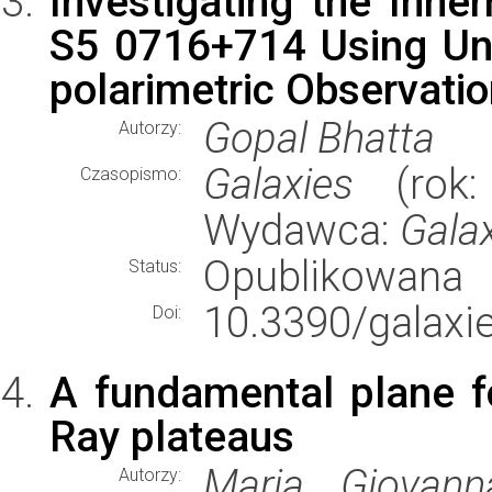
Investigating the Inne
S5 0716+714 Using Uni
polarimetric Observati
Gopal Bhatta
Autorzy:
Galaxies
(rok: 
Czasopismo:
Wydawca:
Gala
Opublikowana
Status:
10.3390/galaxi
Doi:
A fundamental plane 
Ray plateaus
Maria Giovanna
Autorzy: