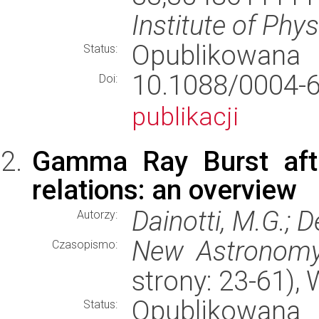
Institute of Phy
Opublikowana
Status:
10.1088/000
Doi:
publikacji
Gamma Ray Burst afte
relations: an overview
Dainotti, M.G.; D
Autorzy:
New Astronomy
Czasopismo:
strony: 23-61)
Opublikowana
Status: