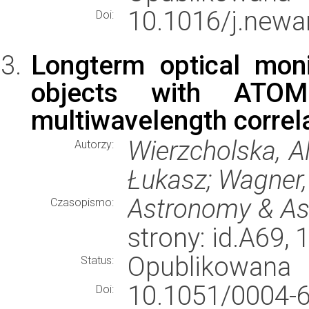
10.1016/j.newa
Doi:
Longterm optical moni
objects with ATOM:
multiwavelength correl
Wierzcholska, Al
Autorzy:
Łukasz; Wagner,
Astronomy & As
Czasopismo:
strony: id.A69,
Opublikowana
Status:
10.1051/000
Doi: