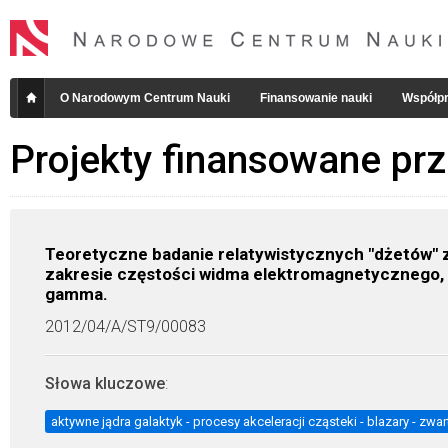
O Narodowym Centrum Nauki
Finansowanie nauki
Współpr
Projekty finansowane pr
Teoretyczne badanie relatywistycznych "dżetów"
zakresie częstości widma elektromagnetycznego,
gamma.
2012/04/A/ST9/00083
Słowa kluczowe
:
aktywne jądra galaktyk - procesy akceleracji cząsteki - blazary - z