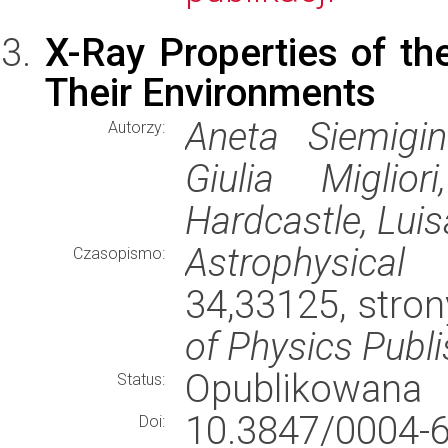
X-Ray Properties of t
Their Environments
Aneta Siemigi
Autorzy:
Giulia Miglio
Hardcastle, Lui
Astrophysical 
Czasopismo:
34,33125, stro
of Physics Publi
Opublikowana
Status:
10.3847/000
Doi: