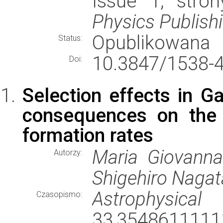
Issue 1, stro
Physics Publish
Opublikowana
Status:
10.3847/1538-
Doi:
Selection effects in G
consequences on the 
formation rates
Maria Giovanna 
Autorzy:
Shigehiro Nagata
Astrophysical 
Czasopismo:
33,354861111