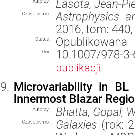
Lasota, Jean-Pie
Autorzy:
Astrophysics a
Czasopismo:
2016, tom: 440,
Opublikowana
Status:
10.1007/978-
Doi:
publikacji
Microvariability in BL 
Innermost Blazar Regi
Bhatta, Gopal; 
Autorzy:
Galaxies
(rok: 2
Czasopismo: