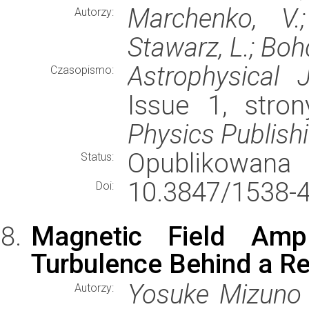
Marchenko, V.;
Autorzy:
Stawarz, L.; Boh
Astrophysical J
Czasopismo:
Issue 1, stro
Physics Publish
Opublikowana
Status:
10.3847/1538-
Doi:
Magnetic Field Ampl
Turbulence Behind a Rel
Yosuke Mizuno ,
Autorzy: