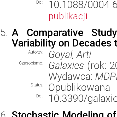
10.1088/000
Doi:
publikacji
A Comparative Study
Variability on Decades
Goyal, Arti
Autorzy:
Galaxies
(rok: 2
Czasopismo:
Wydawca:
MDP
Opublikowana
Status:
10.3390/galaxi
Doi:
Stochastic Modeling of 