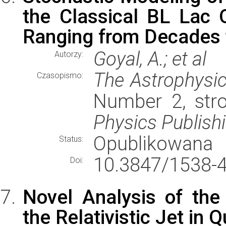
the Classical BL Lac
Ranging from Decades 
Goyal, A.; et al
Autorzy:
The Astrophysic
Czasopismo:
Number 2, str
Physics Publish
Opublikowana
Status:
10.3847/1538-
Doi:
Novel Analysis of the
the Relativistic Jet in