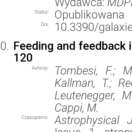
Wydawca:
MDP
Opublikowana
Status:
10.3390/galaxi
Doi:
Feeding and feedback i
120
Tombesi, F.; Mu
Autorzy:
Kallman, T.; Ree
Leutenegger, M.
Cappi, M.
Astrophysical J
Czasopismo: