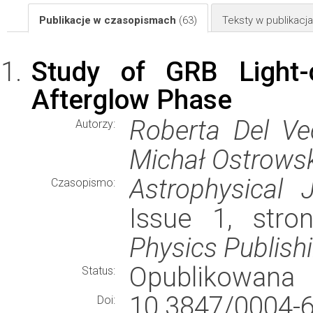
Publikacje w czasopismach
(63)
Teksty w publikac
Study of GRB Light-
Afterglow Phase
Roberta Del Vec
Autorzy:
Michał Ostrowsk
Astrophysical J
Czasopismo:
Issue 1, str
Physics Publish
Opublikowana
Status:
10.3847/000
Doi: