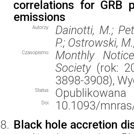
correlations for GRB 
emissions
Dainotti, M.; Pet
Autorzy:
P.; Ostrowski, M.
Monthly Notic
Czasopismo:
Society
(rok: 20
3898-3908), W
Opublikowana
Status:
10.1093/mnras
Doi:
Black hole accretion di