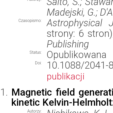
Saito, S.; Stawar
Madejski, G.; D
Astrophysical J
Czasopismo:
strony: 6 stro
Publishing
Opublikowana
Status:
10.1088/204
Doi:
publikacji
Magnetic field generati
kinetic Kelvin-Helmholtz
Autorzy: