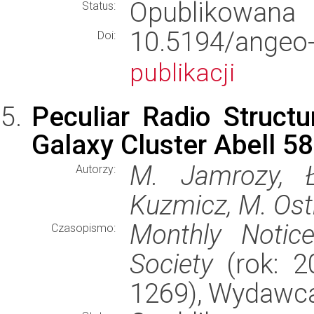
Opublikowana
Status:
10.5194/ang
Doi:
publikacji
Peculiar Radio Structu
Galaxy Cluster Abell 5
M. Jamrozy, Ł
Autorzy:
Kuzmicz, M. Ost
Monthly Notic
Czasopismo:
Society
(rok: 20
1269), Wydawc