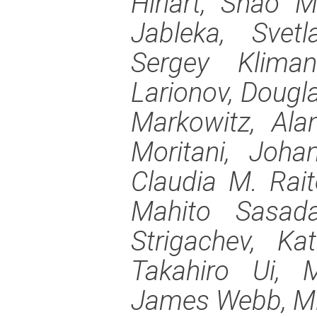
Hiriart, Shao 
Jableka, Svet
Sergey Kliman
Larionov, Dougl
Markowitz, Ala
Moritani, Joha
Claudia M. Raite
Mahito Sasad
Strigachev, Kat
Takahiro Ui, M
James Webb, Mic