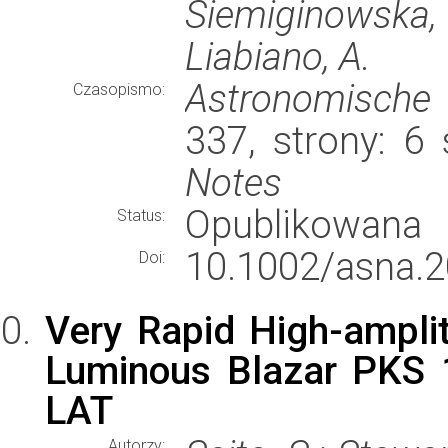
Siemiginowska, 
Liabiano, A.
Astronomische 
Czasopismo:
337, strony: 6
Notes
Opublikowana
Status:
10.1002/asna.
Doi:
Very Rapid High-ampli
Luminous Blazar PKS 
LAT
Autorzy: