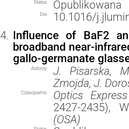
Opublikowana
Status:
10.1016/j.jlumi
Doi:
Influence of BaF2 an
broadband near-infrare
gallo-germanate glass
J. Pisarska, 
Autorzy:
Zmojda, J. Doros
Optics Express
Czasopismo:
2427-2435), 
(OSA)
Status: