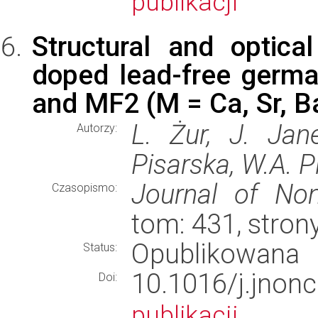
publikacji
Structural and optical
doped lead-free germ
and MF2 (M = Ca, Sr, B
L. Żur, J. Jan
Autorzy:
Pisarska, W.A. P
Journal of Non-
Czasopismo:
tom: 431, stron
Opublikowana
Status:
10.1016/j.jno
Doi:
publikacji