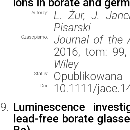
ions in borate and ger
L. Żur, J. Jane
Autorzy:
Pisarski
Journal of the
Czasopismo:
2016, tom: 99,
Wiley
Opublikowana
Status:
10.1111/jace.1
Doi:
Luminescence investi
lead-free borate glass