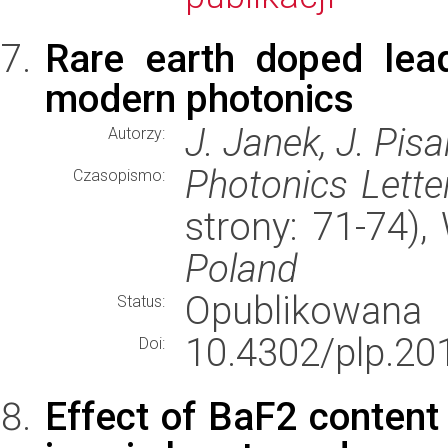
Rare earth doped lea
modern photonics
J. Janek, J. Pisa
Autorzy:
Photonics Lette
Czasopismo:
strony: 71-74)
Poland
Opublikowana
Status:
10.4302/plp.201
Doi:
Effect of BaF2 content