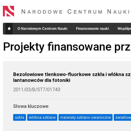
O Narodowym Centrum Nauki
Finansowanie nauki
Współpr
Projekty finansowane pr
Bezołowiowe tlenkowo-fluorkowe szkła i włókna s
lantanowców dla fotoniki
2011/03/B/ST7/01743
Słowa kluczowe
:
szkła
włókna szklane
materiały szklano-ceramiczne
światłow