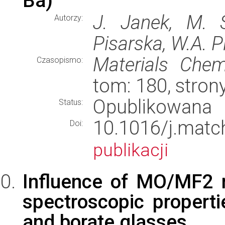
Ba)
J. Janek, M. So
Autorzy:
Pisarska, W.A. P
Materials Chem
Czasopismo:
tom: 180, stron
Opublikowana
Status:
10.1016/j.mat
Doi:
publikacji
Influence of MO/MF2 m
spectroscopic propert
and borate glasses