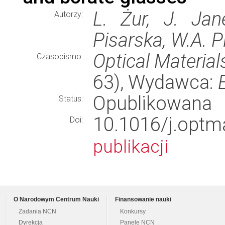
L. Żur, J. Jane
Autorzy:
Pisarska, W.A. P
Optical Material
Czasopismo:
63), Wydawca:
Opublikowana
Status:
10.1016/j.op
Doi:
publikacji
O Narodowym Centrum Nauki
Finansowanie nauki
Zadania NCN
Konkursy
Dyrekcja
Panele NCN