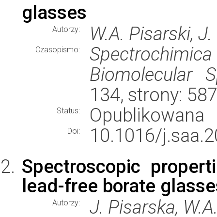
glasses
W.A. Pisarski, J.
Autorzy:
Spectrochimic
Czasopismo:
Biomolecular S
134, strony: 5
Opublikowana
Status:
10.1016/j.saa.2
Doi:
Spectroscopic propert
lead-free borate glass
J. Pisarska, W.A.
Autorzy: