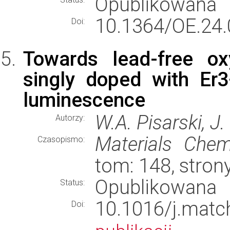
Opublikowana
10.1364/OE.24.
Doi:
Towards lead-free ox
singly doped with Er3+
luminescence
W.A. Pisarski, J.
Autorzy:
Materials Chem
Czasopismo:
tom: 148, stron
Opublikowana
Status:
10.1016/j.mat
Doi: