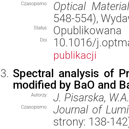
Optical Materia
Czasopismo:
548-554), Wyd
Opublikowana
Status:
10.1016/j.op
Doi:
publikacji
Spectral analysis of 
modified by BaO and B
J. Pisarska, W.A.
Autorzy:
Journal of Lum
Czasopismo:
strony: 138-14