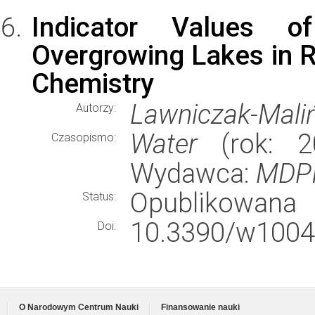
Indicator Values o
Overgrowing Lakes in R
Chemistry
Lawniczak-Maliń
Autorzy:
Water
(rok: 20
Czasopismo:
Wydawca:
MDPI 
Opublikowana
Status:
10.3390/w1004
Doi:
O Narodowym Centrum Nauki
Finansowanie nauki