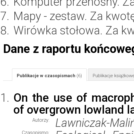
Komputer przenośny. Z
Mapy - zestaw. Za kwot
Wirówka stołowa. Za k
Dane z raportu końcowe
Publikacje w czasopismach
(6)
Publikacje książkow
On the use of macrophy
of overgrown lowland l
Lawniczak-Maliń
Autorzy:
Czasopismo: