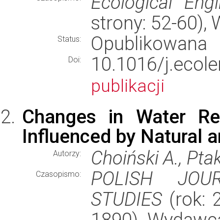
Ecological Engi
strony: 52-60)
Opublikowana
Status:
10.1016/j.ec
Doi:
publikacji
Changes in Water Re
Influenced by Natural 
Choiński A., Pta
Autorzy:
POLISH JOU
Czasopismo:
STUDIES
(rok: 2
1890), Wydawc