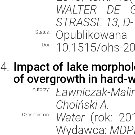
WALTER DE G
STRASSE 13, D
Opublikowana
Status:
10.1515/ohs-20
Doi:
Impact of lake morphol
of overgrowth in hard-
Ławniczak-Mali
Autorzy:
Choiński A.
Water
(rok: 201
Czasopismo:
Wydawca:
MDP