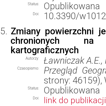
Opublikowana
Status:
10.3390/w1012
Doi:
Zmiany powierzchni j
chronionych na 
kartograficznych
Ławniczak A.E., 
Autorzy:
Przegląd Geogr
Czasopismo:
strony: 46159)
Opublikowana
Status:
link do publikacji
Doi: