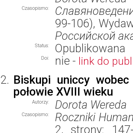
Славяноведен
Czasopismo:
99-106), Wyda
Российской ак
Opublikowana
Status:
nie -
link do publ
Doi:
Biskupi uniccy wobec
połowie XVIII wieku
Dorota Wereda
Autorzy:
Roczniki Human
Czasopismo:
2, strony: 14