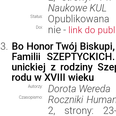
Naukowe KUL
Opublikowana
Status:
nie -
link do publ
Doi:
Bo Honor Twój Biskupi,
Familii SZEPTYCKICH.
unickiej z rodziny Sz
rodu w XVIII wieku
Dorota Wereda
Autorzy:
Roczniki Human
Czasopismo:
2, strony: 2