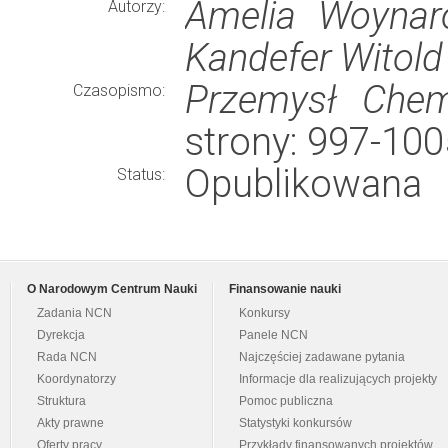
Amelia Woynaro
Autorzy:
Kandefer Witol
Przemysł Chem
Czasopismo:
strony: 997-10
Opublikowana
Status:
O Narodowym Centrum Nauki
Finansowanie nauki
Zadania NCN
Konkursy
Dyrekcja
Panele NCN
Rada NCN
Najczęściej zadawane pytania
Koordynatorzy
Informacje dla realizujących projekty
Struktura
Pomoc publiczna
Akty prawne
Statystyki konkursów
Oferty pracy
Przykłady finansowanych projektów