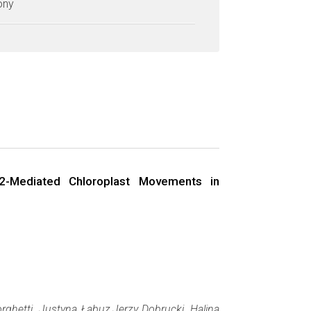
zony
in2-Mediated Chloroplast Movements in
ghetti, Justyna Łabuz,Jerzy Dobrucki, Halina