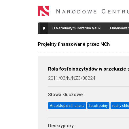
O Narodowym Centrum Nauki
Finansowan
Projekty finansowane przez NCN
Rola fosfoinozytydów w przekazie s
2011/03/N/NZ3/00224
Słowa kluczowe
:
Arabidopsis thaliana
fototropiny
ruchy chl
Deskryptory
: