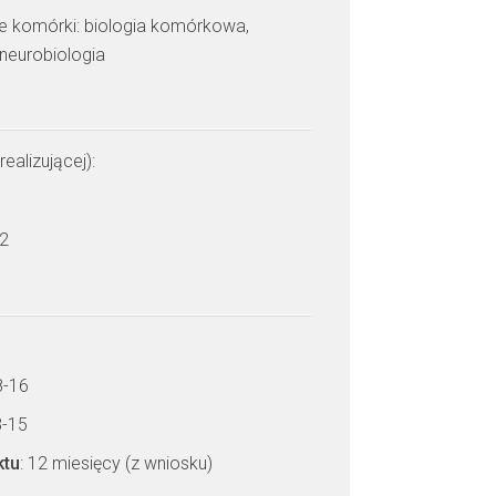
ie komórki: biologia komórkowa,
 neurobiologia
realizującej):
 2
8-16
8-15
ktu
: 12 miesięcy (z wniosku)