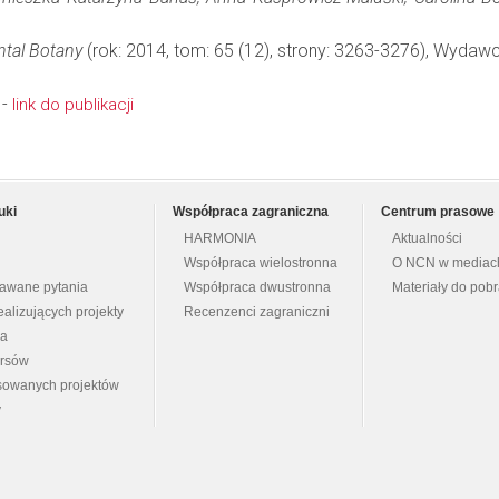
ntal Botany
(rok: 2014, tom: 65 (12), strony: 3263-3276), Wydaw
 -
link do publikacji
uki
Współpraca zagraniczna
Centrum prasowe
HARMONIA
Aktualności
Współpraca wielostronna
O NCN w mediac
dawane pytania
Współpraca dwustronna
Materiały do pob
ealizujących projekty
Recenzenci zagraniczni
na
ursów
nsowanych projektów
y