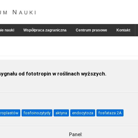
ie nauki
Współpraca zagraniczna
Centrum prasowe
Kontakt
ygnału od fototropin w roślinach wyższych.
oroplastów
fosfoinozytydy
aktyna
endocytoza
fosfataza 2A
Panel
: