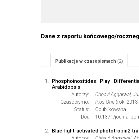
Dane z raportu końcowego/roczne
Publikacje w czasopismach
(2)
Phosphoinositides Play Different
Arabidopsis
Autorzy:
Chhavi Aggarwal, Ju
Czasopismo:
Plos One
(rok: 2013
Status:
Opublikowana
Doi:
10.1371/journal.po
Blue-light-activated phototropin2 tr
Autorzy:
Chhavi Aggarwal, Ag