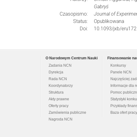
Gabryś
Czasopismo:
Journal of Experime
Status:
Opublikowana
Doi:
10.1093/jxb/eru172
O Narodowym Centrum Nauki
Finansowanie na
Zadania NCN
Konkursy
Dyrekcja
Panele NCN
Rada NCN
Najczęściej za
Koordynatorzy
Informacje dla r
Struktura
Pomoc publicz
Akty prawne
Statystyki konk
Oferty pracy
Przykłady fina
Zamówienia publiczne
Baza ofert prac
Nagroda NCN