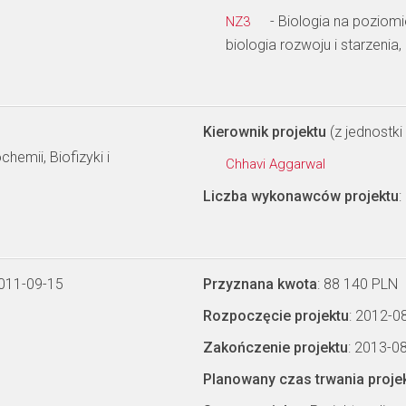
- Biologia na poziom
NZ3
biologia rozwoju i starzenia,
Kierownik projektu
(z jednostki 
hemii, Biofizyki i
Chhavi Aggarwal
Liczba wykonawców projektu
:
2011-09-15
Przyznana kwota
: 88 140 PLN
Rozpoczęcie projektu
: 2012-0
Zakończenie projektu
: 2013-0
Planowany czas trwania proje