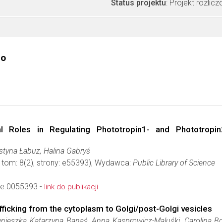
Status projektu
: Projekt rozlic
go
ial Roles in Regulating Phototropin1- and Phototrop
styna Łabuz, Halina Gabryś
, tom: 8(2), strony: e55393), Wydawca:
Public Library of Science
ne.0055393 -
link do publikacji
afficking from the cytoplasm to Golgi/post-Golgi vesicles
nieszka Katarzyna Banaś, Anna Kasprowicz-Maluśki, Carolina Bor