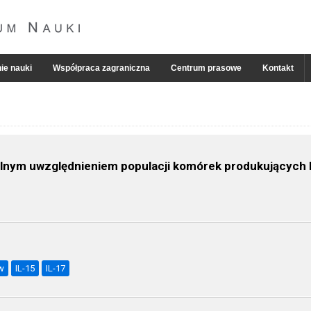
ie nauki
Współpraca zagraniczna
Centrum prasowe
Kontakt
ólnym uwzględnieniem populacji komórek produkujących 
w
IL-15
IL-17