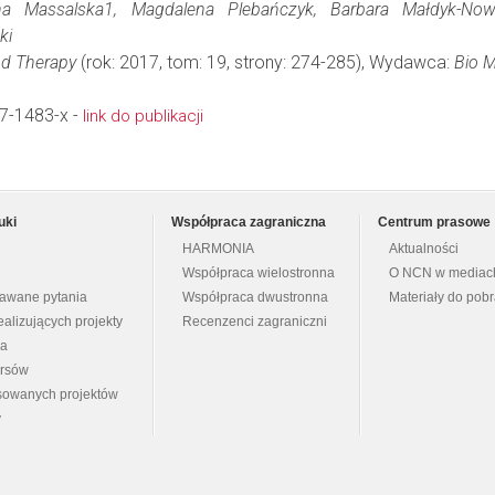
na Massalska1, Magdalena Plebańczyk, Barbara Małdyk-Now
ki
nd Therapy
(rok: 2017, tom: 19, strony: 274-285), Wydawca:
Bio M
7-1483-x -
link do publikacji
uki
Współpraca zagraniczna
Centrum prasowe
HARMONIA
Aktualności
Współpraca wielostronna
O NCN w mediac
dawane pytania
Współpraca dwustronna
Materiały do pob
ealizujących projekty
Recenzenci zagraniczni
na
ursów
nsowanych projektów
y