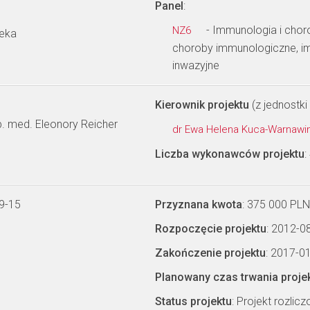
Panel
:
- Immunologia i choro
NZ6
ieka
choroby immunologiczne, im
inwazyjne
Kierownik projektu
(z jednostki 
ab. med. Eleonory Reicher
dr Ewa Helena Kuca-Warnawi
Liczba wykonawców projektu
:
9-15
Przyznana kwota
: 375 000 PLN
Rozpoczęcie projektu
: 2012-0
Zakończenie projektu
: 2017-0
Planowany czas trwania proje
Status projektu
: Projekt rozlic