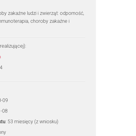
by zakaźne ludzi i zwierząt: odporność,
munoterapia, choroby zakaźne i
realizującej):
n
 4
8-09
1-08
ktu
: 53 miesięcy (z wniosku)
zony