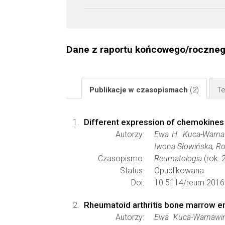
Dane z raportu końcowego/roczne
Publikacje w czasopismach
(2)
Te
Different expression of chemokines 
Autorzy:
Ewa H. Kuca-Warnaw
Iwona Słowińska, Ro
Czasopismo:
Reumatologia
(rok: 
Status:
Opublikowana
Doi:
10.5114/reum.2016
Rheumatoid arthritis bone marrow e
Autorzy:
Ewa Kuca-Warnawin