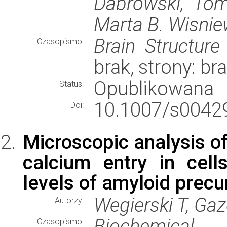
Dabrowski, Tom
Marta B. Wisni
Brain Structure
Czasopismo:
brak, strony: b
Opublikowana
Status:
10.1007/s00429
Doi:
Microscopic analysis o
calcium entry in cell
levels of amyloid precu
Wegierski T, Gaz
Autorzy:
Biochemical 
Czasopismo: