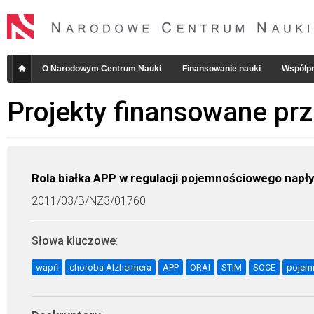
O Narodowym Centrum Nauki
Finansowanie nauki
Współpr
Projekty finansowane pr
Rola białka APP w regulacji pojemnościowego napł
2011/03/B/NZ3/01760
Słowa kluczowe
:
wapń
choroba Alzheimera
APP
ORAI
STIM
SOCE
pojem