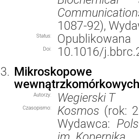
Communication
1087-92), Wyd
Opublikowana
Status:
10.1016/j.bbrc.
Doi:
Mikroskopowe 
wewnątrzkomórkowych
Wegierski T
Autorzy:
Kosmos
(rok: 2
Czasopismo:
Wydawca:
Pol
im. Kopernika