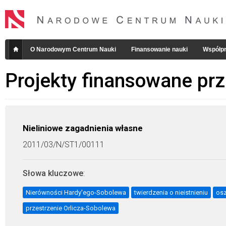
O Narodowym Centrum Nauki
Finansowanie nauki
Współpr
Projekty finansowane pr
Nieliniowe zagadnienia własne
2011/03/N/ST1/00111
Słowa kluczowe
:
Nierówności Hardy'ego-Sobolewa
twierdzenia o nieistnieniu
osz
przestrzenie Orlicza-Sobolewa