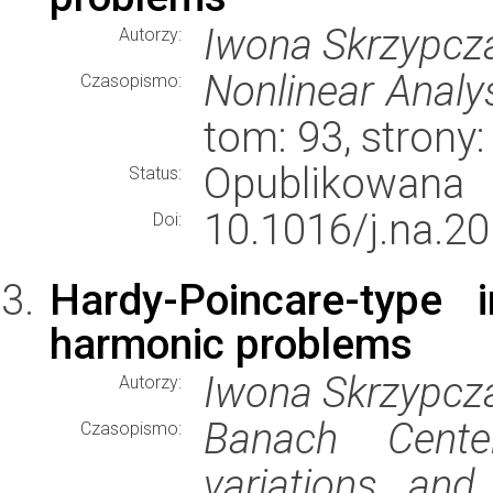
Iwona Skrzypcz
Autorzy:
Nonlinear Analy
Czasopismo:
tom: 93, strony
Opublikowana
Status:
10.1016/j.na.20
Doi:
Hardy-Poincare-type 
harmonic problems
Iwona Skrzypcz
Autorzy:
Banach Center
Czasopismo:
variations an