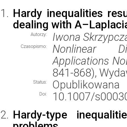
Hardy inequalities res
dealing with A–Laplaci
Iwona Skrzypcz
Autorzy:
Nonlinear Di
Czasopismo:
Applications N
841-868), Wyd
Opublikowana
Status:
10.1007/s00030
Doi:
Hardy-type inequalit
problems