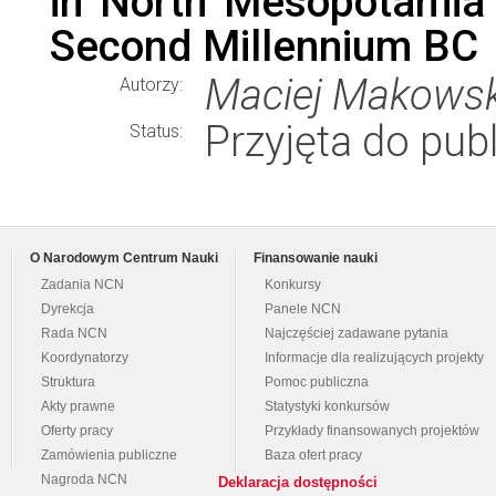
in North Mesopotamia d
Second Millennium BC
Maciej Makowsk
Autorzy:
Przyjęta do publ
Status:
O Narodowym Centrum Nauki
Finansowanie nauki
Zadania NCN
Konkursy
Dyrekcja
Panele NCN
Rada NCN
Najczęściej zadawane pytania
Koordynatorzy
Informacje dla realizujących projekty
Struktura
Pomoc publiczna
Akty prawne
Statystyki konkursów
Oferty pracy
Przykłady finansowanych projektów
Zamówienia publiczne
Baza ofert pracy
Nagroda NCN
Deklaracja dostępności