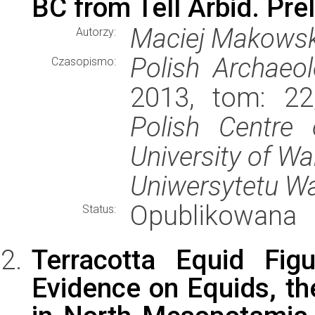
BC from Tell Arbid. Pre
Maciej Makowsk
Autorzy:
Polish Archaeo
Czasopismo:
2013, tom: 22
Polish Centre 
University of 
Uniwersytetu W
Opublikowana
Status:
Terracotta Equid Fig
Evidence on Equids, th