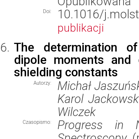
Opublikowana
10.1016/j.mol
Doi:
publikacji
The determination of
dipole moments and 
shielding constants
Michał Jaszuński
Autorzy:
Karol Jackowski
Wilczek
Progress in 
Czasopismo:
Spectroscopy
(r