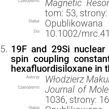
Magnetic Reson
Czasopismo:
tom: 53, strony
Opublikowana
Status:
10.1002/mrc.4
Doi:
19F and 29Si nuclear 
spin coupling constant
hexafluordisiloxane in 
Włodzierz Makul
Autorzy:
Journal of Mole
Czasopismo:
1036, strony: 
Status: