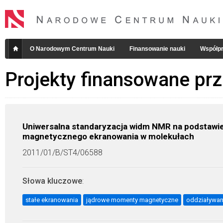
O Narodowym Centrum Nauki
Finansowanie nauki
Współpr
Projekty finansowane pr
Uniwersalna standaryzacja widm NMR na podstawi
magnetycznego ekranowania w molekułach
2011/01/B/ST4/06588
Słowa kluczowe
:
stałe ekranowania
jądrowe momenty magnetyczne
oddziaływan