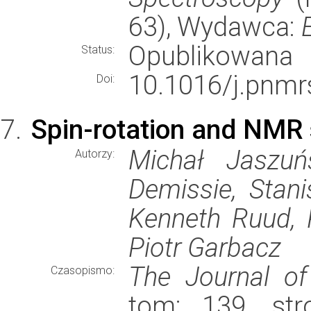
63), Wydawca:
Opublikowana
Status:
10.1016/j.pnmr
Doi:
Spin-rotation and NMR 
Michał Jaszuń
Autorzy:
Demissie, Stani
Kenneth Ruud, P
Piotr Garbacz
The Journal of
Czasopismo:
tom: 139, str