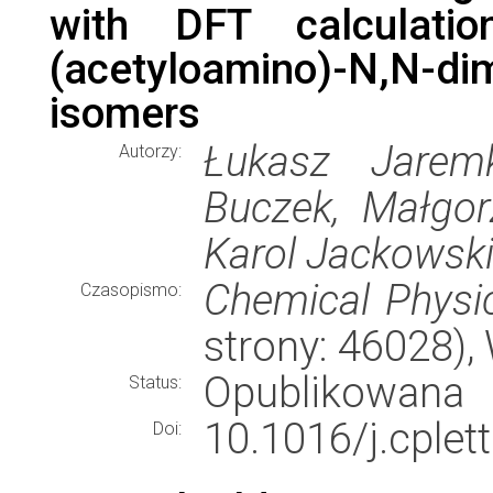
with DFT calculati
(acetyloamino)-N,N-di
isomers
Łukasz Jarem
Autorzy:
Buczek, Małgor
Karol Jackowsk
Chemical Physic
Czasopismo:
strony: 46028)
Opublikowana
Status:
10.1016/j.cplet
Doi: