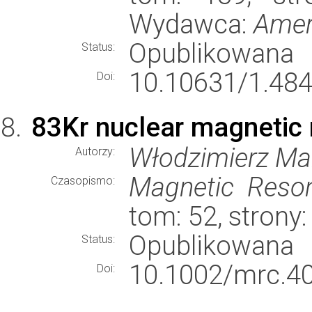
Wydawca:
Ameri
Opublikowana
Status:
10.10631/1.48
Doi:
83Kr nuclear magnetic
Włodzimierz Ma
Autorzy:
Magnetic Reson
Czasopismo:
tom: 52, strony
Opublikowana
Status:
10.1002/mrc.4
Doi: