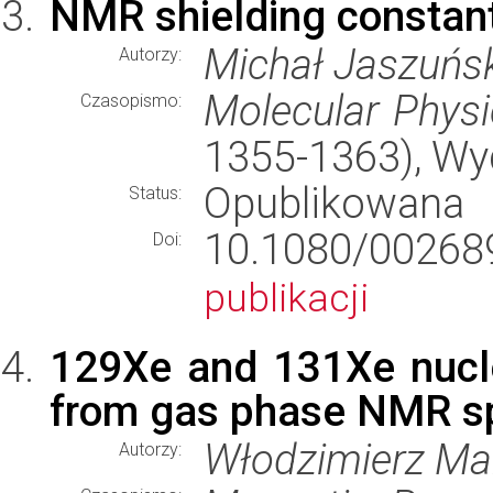
NMR shielding constan
Michał Jaszuńsk
Autorzy:
Molecular Physi
Czasopismo:
1355-1363), W
Opublikowana
Status:
10.1080/0026
Doi:
publikacji
129Xe and 131Xe nucl
from gas phase NMR s
Włodzimierz Ma
Autorzy: