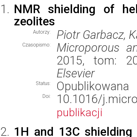
NMR shielding of hel
zeolites
Piotr Garbacz, 
Autorzy:
Microporous a
Czasopismo:
2015, tom: 20
Elsevier
Opublikowana
Status:
10.1016/j.mi
Doi:
publikacji
1H and 13C shielding