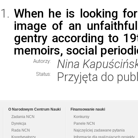
When he is looking fo
image of an unfaithfu
gentry according to 19
memoirs, social periodi
Nina Kapuścińs
Autorzy:
Przyjęta do publ
Status:
O Narodowym Centrum Nauki
Finansowanie nauki
Zadania NCN
Konkursy
Dyrekcja
Panele NCN
Rada NCN
Najczęściej zadawane pytania
Koordynatorzy
Informacje dla realizujących projekty