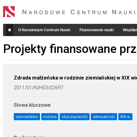
O Narodowym Centrum Nauki
Finansowanie nauki
Współpr
Projekty finansowane pr
Zdrada małżeńska w rodzinie ziemiańskiej w XIX w
2011/01/N/HS3/02697
Słowa kluczowe
:
ziemiaństwo
rodzina
obyczajowość
seksualność
XIX w.