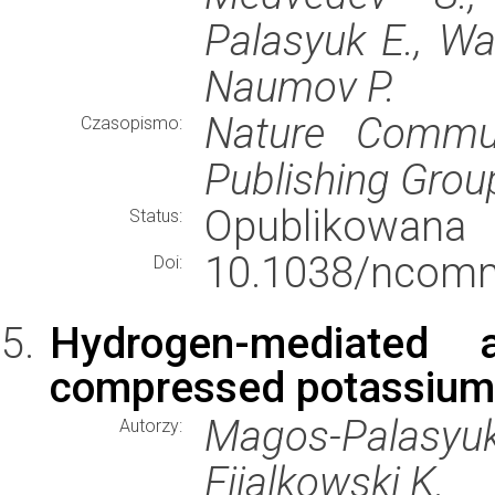
Palasyuk E., Wa
Naumov P.
Nature Commun
Czasopismo:
Publishing Grou
Opublikowana
Status:
10.1038/ncom
Doi:
Hydrogen-mediated 
compressed potassium
Magos-Palasyuk E
Autorzy:
Fijalkowski K.