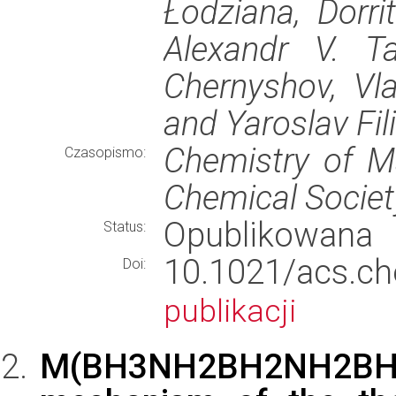
Łodziana, Dorri
Alexandr V. Ta
Chernyshov, Vla
and Yaroslav Fil
Chemistry of Ma
Czasopismo:
Chemical Societ
Opublikowana
Status:
10.1021/acs.
Doi:
publikacji
M(BH3NH2BH2NH2BH3) 