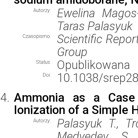
Ewelina Magos-P
Autorzy:
Taras Palasyuk
Scientific Repor
Czasopismo:
Group
Opublikowana
Status:
10.1038/srep2
Doi:
Ammonia as a Case 
Ionization of a Simpl
Palasyuk T., Tr
Autorzy:
Medvedev S., 