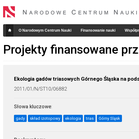
O Narodowym Centrum Nauki
Finansowanie nauki
Współpr
Projekty finansowane pr
Ekologia gadów triasowych Górnego Śląska na pod
2011/01/N/ST10/06882
Słowa kluczowe
:
gady
skład izotopowy
ekologia
trias
Górny Sląsk