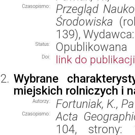
Przegląd Naukow
Czasopismo:
Środowiska
(rok
139), Wydawca
Opublikowana
Status:
link do publikacji
Doi:
Wybrane charakteryst
miejskich rolniczych i 
Fortuniak, K., Pa
Autorzy:
Acta Geographi
Czasopismo:
104, strony: