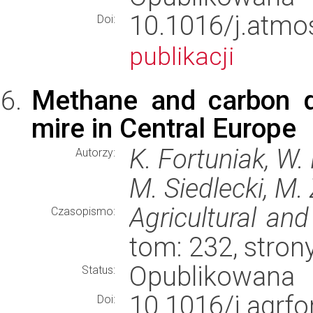
10.1016/j.atm
Doi:
publikacji
Methane and carbon d
mire in Central Europe
K. Fortuniak, W.
Autorzy:
M. Siedlecki, M. 
Agricultural an
Czasopismo:
tom: 232, stron
Opublikowana
Status:
10.1016/j.agr
Doi: