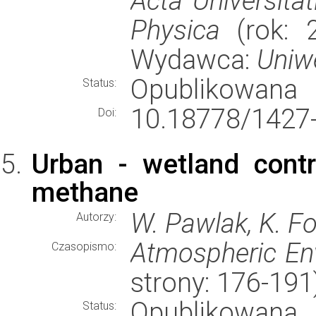
Acta Universita
Physica
(rok: 2
Wydawca:
Uniw
Opublikowana
Status:
10.18778/1427-
Doi:
Urban - wetland contr
methane
W. Pawlak, K. For
Autorzy:
Atmospheric En
Czasopismo:
strony: 176-19
Opublikowana
Status: