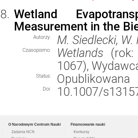
Wetland Evapotrans
Measurement in the Bie
M. Siedlecki, W. 
Autorzy:
Wetlands
(rok: 
Czasopismo:
1067), Wydawc
Opublikowana
Status:
10.1007/s13157
Doi:
O Narodowym Centrum Nauki
Finansowanie nauki
Zadania NCN
Konkursy