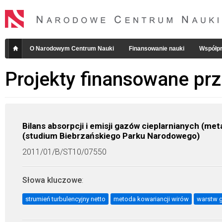
O Narodowym Centrum Nauki
Finansowanie nauki
Współpr
Projekty finansowane pr
Bilans absorpcji i emisji gazów cieplarnianych (me
(studium Biebrzańskiego Parku Narodowego)
2011/01/B/ST10/07550
Słowa kluczowe
:
strumień turbulencyjny netto
metoda kowariancji wirów
warstw g