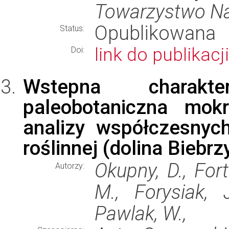
Towarzystwo N
Opublikowana
Status:
link do publikacji
Doi:
Wstepna charakte
paleobotaniczna mok
analizy współczesnyc
roślinnej (dolina Biebrz
Okupny, D., Fort
Autorzy:
M., Forysiak, J
Pawlak, W.,