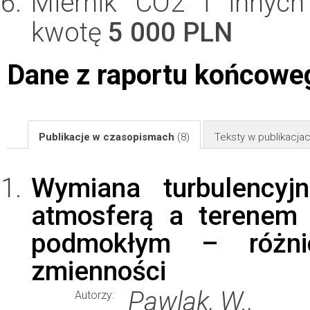
Miernik CO2 i innych
kwotę
5 000 PLN
Dane z raportu końcowe
Publikacje w czasopismach
(8)
Teksty w publikacj
Wymiana turbulencyj
atmosferą a terenem 
podmokłym – różn
zmienności
Pawlak, W.,
Autorzy: