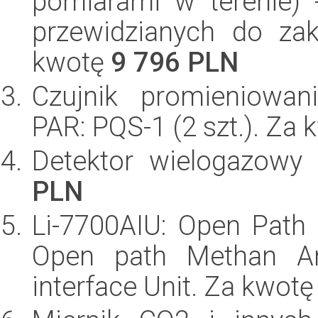
pomiarami w terenie)
przewidzianych do zak
kwotę
9 796 PLN
Czujnik promieniowan
PAR: PQS-1 (2 szt.). Za
Detektor wielogazow
PLN
Li-7700AIU: Open Path
Open path Methan Ana
interface Unit. Za kwot