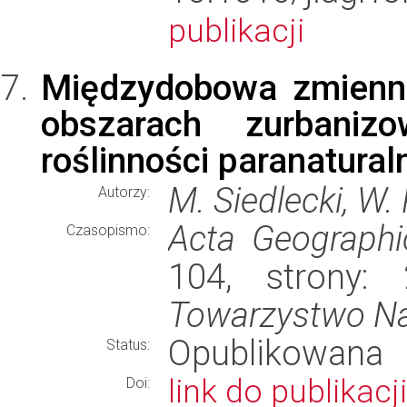
publikacji
Międzydobowa zmienn
obszarach zurbaniz
roślinności paranatural
M. Siedlecki, W. 
Autorzy:
Acta Geographi
Czasopismo:
104, strony:
Towarzystwo N
Opublikowana
Status:
link do publikacji
Doi: