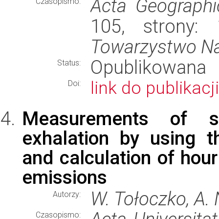
Acta Geographi
Czasopismo:
105, strony:
Towarzystwo N
Opublikowana
Status:
link do publikacji
Doi:
Measurements of s
exhalation by using 
and calculation of hour
emissions
W. Tołoczko, A.
Autorzy:
Czasopismo: