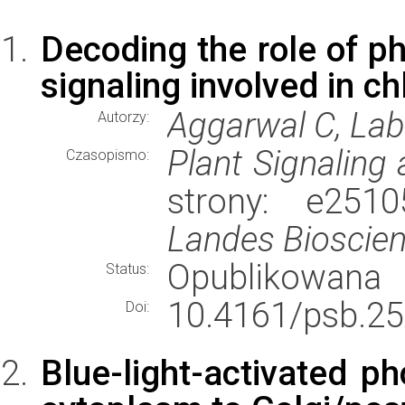
Decoding the role of ph
signaling involved in 
Aggarwal C, Lab
Autorzy:
Plant Signaling
Czasopismo:
strony: e251
Landes Bioscie
Opublikowana
Status:
10.4161/psb.25
Doi:
Blue-light-activated ph