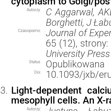
cytoplasm to Golgi/post
C Aggarwal, AK
Autorzy:
Borghetti, J Ła
Journal of Expe
Czasopismo:
65 (12), strony
University Press
Opublikowana
Status:
10.1093/jxb/er
Doi:
Light-dependent calci
mesophyll cells. An X-r
Autorzy: