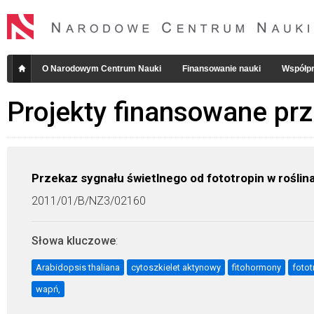
O Narodowym Centrum Nauki
Finansowanie nauki
Współpr
Projekty finansowane pr
Przekaz sygnału świetlnego od fototropin w rośli
2011/01/B/NZ3/02160
Słowa kluczowe
:
Arabidopsis thaliana
cytoszkielet aktynowy
fitohormony
fotot
wapń,