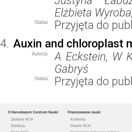
Justyna Łabuz
Elżbieta Wyroba,
Przyjęta do publ
Status:
Auxin and chloroplast
A Eckstein, W 
Autorzy:
Gabryś
Przyjęta do publ
Status:
O Narodowym Centrum Nauki
Finansowanie nauki
Zadania NCN
Konkursy
Dyrekcja
Panele NCN