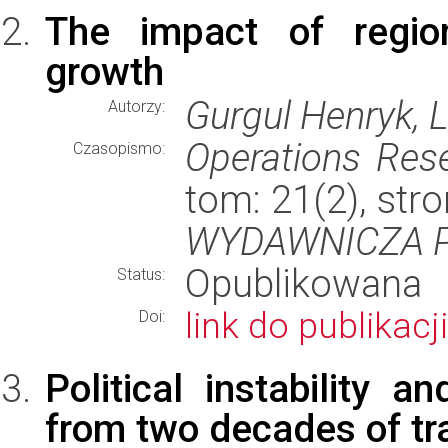
The impact of region
growth
Gurgul Henryk, 
Autorzy:
Operations Res
Czasopismo:
tom: 21(2), st
WYDAWNICZA P
Opublikowana
Status:
link do publikacji
Doi:
Political instability 
from two decades of tra