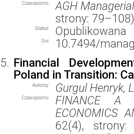
AGH Manageria
Czasopismo:
strony: 79–108
Opublikowana
Status:
10.7494/manag
Doi:
Financial Developme
Poland in Transition: C
Gurgul Henryk, 
Autorzy:
FINANCE A 
Czasopismo:
ECONOMICS A
62(4), strony