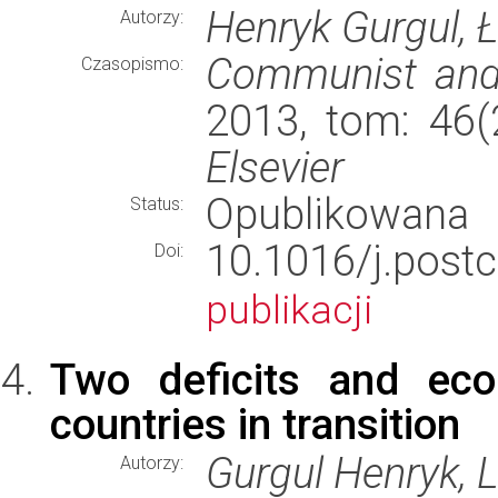
Henryk Gurgul, 
Autorzy:
Communist and
Czasopismo:
2013, tom: 46(
Elsevier
Opublikowana
Status:
10.1016/j.pos
Doi:
publikacji
Two deficits and ec
countries in transition
Gurgul Henryk, 
Autorzy: