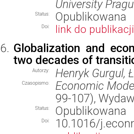
University Prag
Opublikowana
Status:
link do publikacji
Doi:
Globalization and eco
two decades of transiti
Henryk Gurgul, 
Autorzy:
Economic Model
Czasopismo:
99-107), Wyda
Opublikowana
Status:
10.1016/j.ec
Doi: