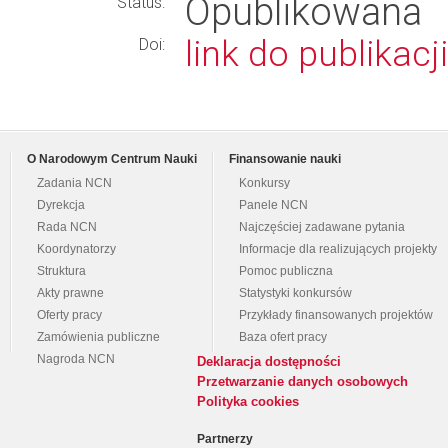
Opublikowana
Status:
link do publikacji
Doi:
O Narodowym Centrum Nauki
Finansowanie nauki
Zadania NCN
Konkursy
Dyrekcja
Panele NCN
Rada NCN
Najczęściej zadawane pytania
Koordynatorzy
Informacje dla realizujących projekty
Struktura
Pomoc publiczna
Akty prawne
Statystyki konkursów
Oferty pracy
Przykłady finansowanych projektów
Zamówienia publiczne
Baza ofert pracy
Nagroda NCN
Deklaracja dostępności
Przetwarzanie danych osobowych
Polityka cookies
Partnerzy