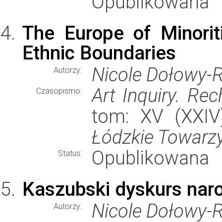
Opublikowana
The Europe of Minorit
Ethnic Boundaries
Nicole Dołowy-
Autorzy:
Art Inquiry. Rec
Czasopismo:
tom: XV (XXIV)
Łódzkie Towar
Opublikowana
Status:
Kaszubski dyskurs na
Nicole Dołowy-
Autorzy: