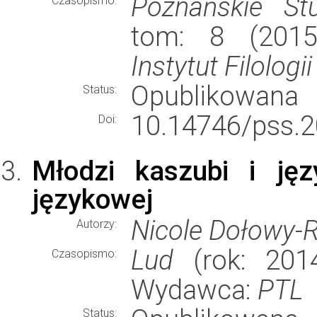
Poznańskie Stu
Czasopismo:
tom: 8 (2015)
Instytut Filolog
Opublikowana
Status:
10.14746/pss.2
Doi:
Młodzi kaszubi i jęz
językowej
Nicole Dołowy-
Autorzy:
Lud
(rok: 2014
Czasopismo:
Wydawca:
PTL
Status: