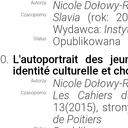
Nicole Dołowy-
Autorzy:
Slavia
(rok: 20
Czasopismo:
Wydawca:
Insty
Opublikowana
Status:
L'autoportrait des j
identité culturelle et ch
Nicole Dołowy-
Autorzy:
Les Cahiers 
Czasopismo:
13(2015), stro
de Poitiers