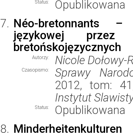
Opublikowana
Status:
Néo-bretonnants – 
językowej przez
bretońskojęzycznych
Nicole Dołowy-
Autorzy:
Sprawy Narod
Czasopismo:
2012, tom: 41
Instytut Slawist
Opublikowana
Status:
Minderheitenkultur