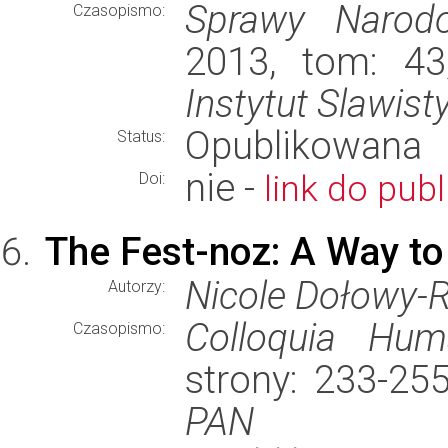
Sprawy Narod
Czasopismo:
2013, tom: 43
Instytut Slawist
Opublikowana
Status:
nie -
link do publ
Doi:
The Fest-noz: A Way to
Nicole Dołowy-
Autorzy:
Colloquia Huma
Czasopismo:
strony: 233-25
PAN