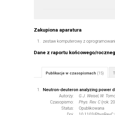
Zakupiona aparatura
zestaw komputerowy z oprogramowanie
Dane z raportu końcowego/roczne
Publikacje w czasopismach
(15)
T
Neutron-deuteron analyzing power d
Autorzy:
G.J. Weisel, W. Torno
Czasopismo:
Phys. Rev. C
(rok: 2
Status:
Opublikowana
Doi:
10.1103/PhysRevC.