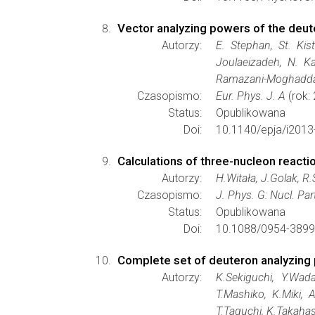
Vector analyzing powers of the deut
Autorzy:
E. Stephan, St. Kist
Joulaeizadeh, N. Ka
Ramazani-Moghaddam-A
Czasopismo:
Eur. Phys. J. A
(rok:
Status:
Opublikowana
Doi:
10.1140/epja/i2013
Calculations of three-nucleon reacti
Autorzy:
H.Witała, J.Golak, R.
Czasopismo:
J. Phys. G: Nucl. Par
Status:
Opublikowana
Doi:
10.1088/0954-3899
Complete set of deuteron analyzing 
Autorzy:
K.Sekiguchi, Y.Wad
T.Mashiko, K.Miki, 
T.Taguchi, K.Takahas