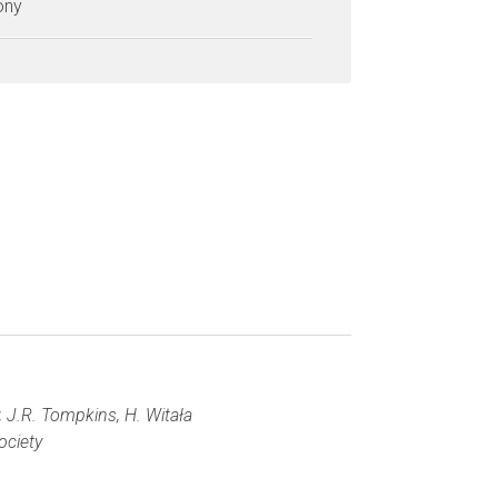
zony
y, J.R. Tompkins, H. Witała
ociety