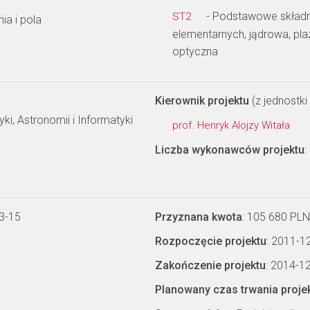
- Podstawowe składnik
ST2
ia i pola
elementarnych, jądrowa, pl
optyczna
Kierownik projektu
(z jednostki 
yki, Astronomii i Informatyki
prof. Henryk Alojzy Witała
Liczba wykonawców projektu
:
3-15
Przyznana kwota
: 105 680 PLN
Rozpoczęcie projektu
: 2011-1
Zakończenie projektu
: 2014-1
Planowany czas trwania proje