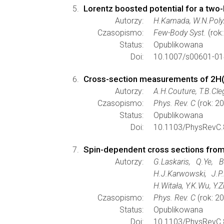
Lorentz boosted potential for a tw
Autorzy:
H.Kamada, W.N.Polyz
Czasopismo:
Few-Body Syst.
(rok
Status:
Opublikowana
Doi:
10.1007/s00601-01
Cross-section measurements of 2H(n
Autorzy:
A.H.Couture, T.B.Cleg
Czasopismo:
Phys. Rev. C
(rok: 2
Status:
Opublikowana
Doi:
10.1103/PhysRevC.
Spin-dependent cross sections from 
Autorzy:
G.Laskaris, Q.Ye, 
H.J.Karwowski, J.P.
H.Witała, Y.K.Wu, Y
Czasopismo:
Phys. Rev. C
(rok: 2
Status:
Opublikowana
Doi:
10.1103/PhysRevC.