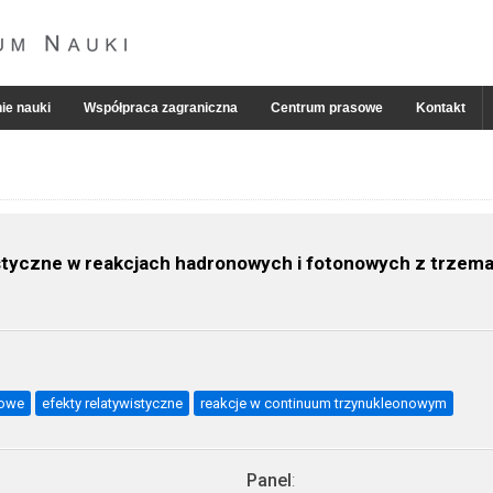
ie nauki
Współpraca zagraniczna
Centrum prasowe
Kontakt
wistyczne w reakcjach hadronowych i fotonowych z trzem
rowe
efekty relatywistyczne
reakcje w continuum trzynukleonowym
Panel
: