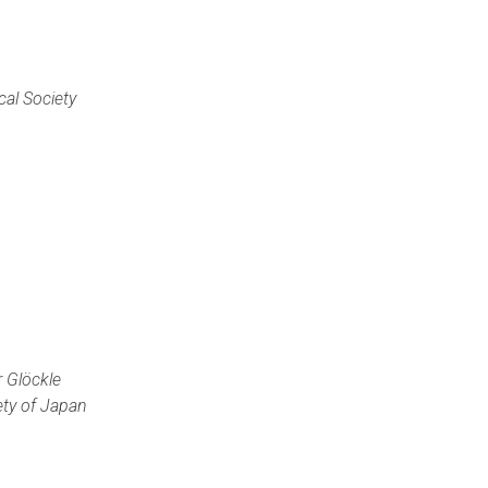
al Society
 Glöckle
ety of Japan