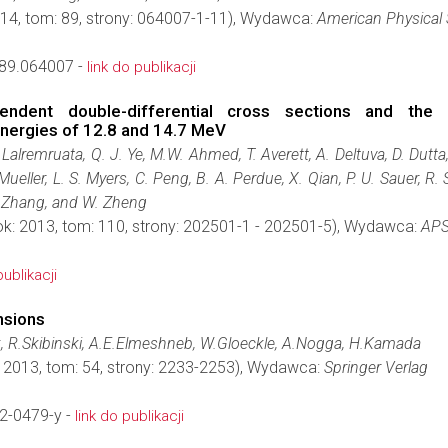
014, tom: 89, strony: 064007-1-11), Wydawca:
American Physical 
89.064007 -
link do publikacji
ndent double-differential cross sections and the 
nergies of 12.8 and 14.7 MeV
. Lalremruata, Q. J. Ye, M.W. Ahmed, T. Averett, A. Deltuva, D. Dutt
ueller, L. S. Myers, C. Peng, B. A. Perdue, X. Qian, P. U. Sauer, R. S
Y. Zhang, and W. Zheng
ok: 2013, tom: 110, strony: 202501-1 - 202501-5), Wydawca:
AP
publikacji
nsions
k, R.Skibinski, A.E.Elmeshneb, W.Gloeckle, A.Nogga, H.Kamada
: 2013, tom: 54, strony: 2233-2253), Wydawca:
Springer Verlag
2-0479-y -
link do publikacji