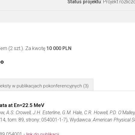
Status projektu
: Projekt rozlic
m (2 szt.). Za kwotę
10 000 PLN
go
eksty w publikacjach pokonferencyjnych
(3)
ata at En=22.5 MeV
w, A.S. Crowell, J.H. Esterline, G.M. Hale, C.R. Howell, P.D. O'Malle
014, tom: 89, strony: 054001-1-7), Wydawca:
American Physical S
89.054001 -
link do publikacji