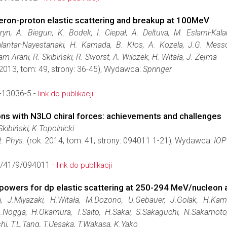
eron-proton elastic scattering and breakup at 100MeV
ryn, A. Biegun, K. Bodek, I. Ciepał, A. Deltuva, M. Eslami-Kala
lantar-Nayestanaki, H. Kamada, B. Kłos, A. Kozela, J.G. Mess
rani, R. Skibiński, R. Sworst, A. Wilczek, H. Witała, J. Zejma
 2013, tom: 49, strony: 36-45), Wydawca:
Springer
-13036-5 -
link do publikacji
ons with N3LO chiral forces: achievements and challenges
Skibiński, K.Topolnicki
t. Phys.
(rok: 2014, tom: 41, strony: 094011 1-21), Wydawca:
IOP
/41/9/094011 -
link do publikacji
powers for dp elastic scattering at 250-294 MeV/nucleon 
a, J.Miyazaki, H.Witała, M.Dozono, U.Gebauer, J.Golak, H.Kam
A.Nogga, H.Okamura, T.Saito, H.Sakai, S.Sakaguchi, N.Sakamoto,
hi, T.L.Tang, T.Uesaka, T.Wakasa, K.Yako