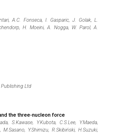
ntari, A.C. Fonseca, I. Gasparic, J. Golak, L.
chendorp, H. Moeini, A. Nogga, W. Parol, A.
 Publishing Ltd
and the three-nucleon force
ada, S.Kawase, Y.Kubota, C.S.Lee, Y.Maeda,
 M.Sasano, Y.Shimizu, R.Skibiński, H.Suzuki,