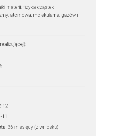
i materii: fizyka cząstek
azmy, atomowa, molekularna, gazów i
realizującej):
 5
2-12
2-11
ktu
: 36 miesięcy (z wniosku)