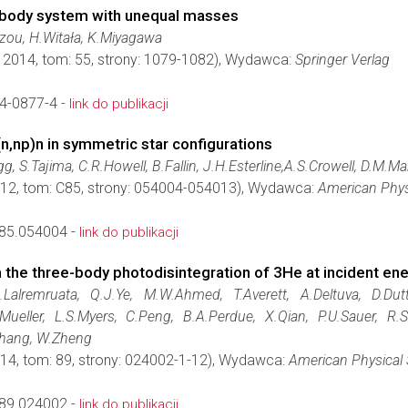
o-body system with unequal masses
ou, H.Witała, K.Miyagawa
: 2014, tom: 55, strony: 1079-1082), Wydawca:
Springer Verlag
4-0877-4 -
link do publikacji
,np)n in symmetric star configurations
g, S.Tajima, C.R.Howell, B.Fallin, J.H.Esterline,A.S.Crowell, D.M.
012, tom: C85, strony: 054004-054013), Wydawca:
American Phys
85.054004 -
link do publikacji
the three-body photodisintegration of 3He at incident en
B.Lalremruata, Q.J.Ye, M.W.Ahmed, T.Averett, A.Deltuva, D.Du
Mueller, L.S.Myers, C.Peng, B.A.Perdue, X.Qian, P.U.Sauer, R.Sk
.Zhang, W.Zheng
014, tom: 89, strony: 024002-1-12), Wydawca:
American Physical 
89.024002 -
link do publikacji