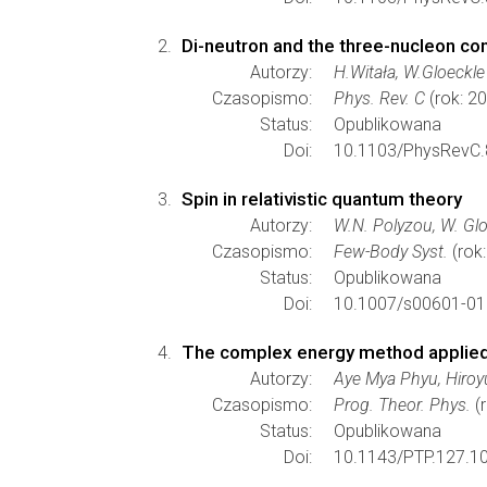
Di-neutron and the three-nucleon c
Autorzy:
H.Witała, W.Gloeckle
Czasopismo:
Phys. Rev. C
(rok: 2
Status:
Opublikowana
Doi:
10.1103/PhysRevC.
Spin in relativistic quantum theory
Autorzy:
W.N. Polyzou, W. Glo
Czasopismo:
Few-Body Syst.
(rok
Status:
Opublikowana
Doi:
10.1007/s00601-01
The complex energy method applied 
Autorzy:
Aye Mya Phyu, Hiroy
Czasopismo:
Prog. Theor. Phys.
(r
Status:
Opublikowana
Doi:
10.1143/PTP.127.1