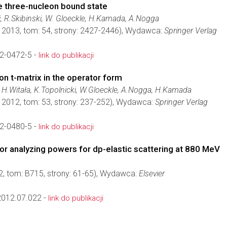
e three-nucleon bound state
i, R.Skibinski, W. Gloeckle, H.Kamada, A.Nogga
: 2013, tom: 54, strony: 2427-2446), Wydawca:
Springer Verlag
2-0472-5 -
link do publikacji
n t-matrix in the operator form
i, H.Witała, K.Topolnicki, W.Gloeckle, A.Nogga, H.Kamada
: 2012, tom: 53, strony: 237-252), Wydawca:
Springer Verlag
2-0480-5 -
link do publikacji
r analyzing powers for dp-elastic scattering at 880 MeV
2, tom: B715, strony: 61-65), Wydawca:
Elsevier
2012.07.022 -
link do publikacji