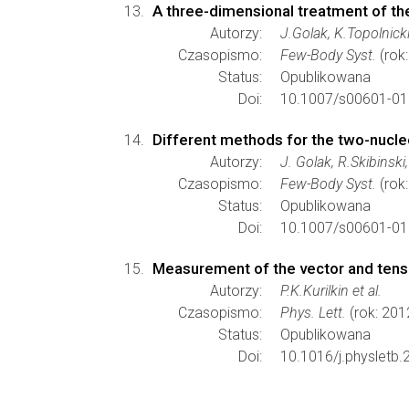
A three-dimensional treatment of th
Autorzy:
J.Golak, K.Topolnick
Czasopismo:
Few-Body Syst.
(rok
Status:
Opublikowana
Doi:
10.1007/s00601-01
Different methods for the two-nucleo
Autorzy:
J. Golak, R.Skibinsk
Czasopismo:
Few-Body Syst.
(rok
Status:
Opublikowana
Doi:
10.1007/s00601-01
Measurement of the vector and tenso
Autorzy:
P.K.Kurilkin et al.
Czasopismo:
Phys. Lett.
(rok: 201
Status:
Opublikowana
Doi:
10.1016/j.physletb.