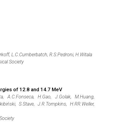
Markoff, L.C.Cumberbatch, R.S.Pedroni, H.Witala
ical Society
ergies of 12.8 and 14.7 MeV
tta, A.C.Fonseca, H.Gao, J.Golak, M.Huang,
ibiński, S.Stave, J.R.Tompkins, H.RR.Weller,
Society