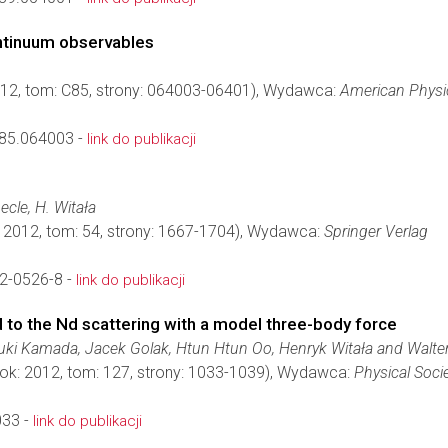
ontinuum observables
012, tom: C85, strony: 064003-06401), Wydawca:
American Physic
85.064003 -
link do publikacji
ecle, H. Witała
: 2012, tom: 54, strony: 1667-1704), Wydawca:
Springer Verlag
2-0526-8 -
link do publikacji
to the Nd scattering with a model three-body force
uki Kamada, Jacek Golak, Htun Htun Oo, Henryk Witała and Walter
ok: 2012, tom: 127, strony: 1033-1039), Wydawca:
Physical Soci
033 -
link do publikacji