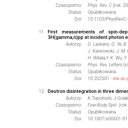
Czasopismo:
Phys. Rev. C
(rok: 2
Status:
Opublikowana
Doi:
10.1103/PhysRevC.
First measurements of spin-depe
3H(gamma,n)pp at incident photon e
Autorzy:
G. Laskaris, Q. Ye, B
J. Karwowski, J. M. M
H. Witała,Y. K. Wu, 
Czasopismo:
Phys. Rev. Letters
(r
Status:
Opublikowana
Doi:
10.202501 -
link do 
Deutron disintegration in three dime
Autorzy:
K.Topolnicki, J.Gola
Czasopismo:
Few-Body Syst.
(rok
Status:
Opublikowana
Doi:
10.1007/s00601-01