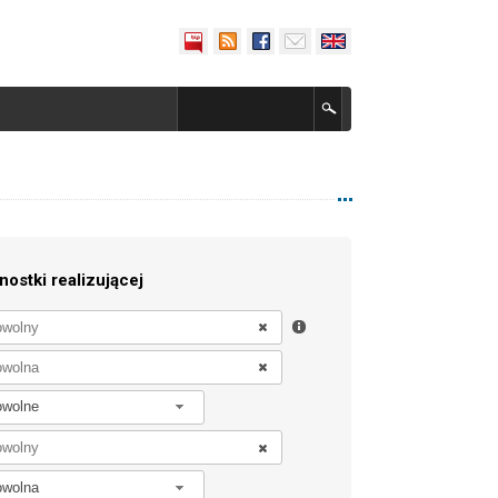
nostki realizującej
owolne
owolna