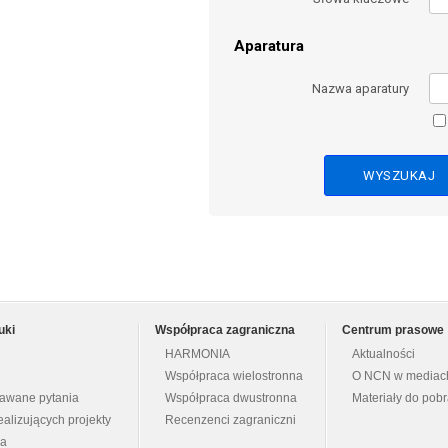
Aparatura
Nazwa aparatury
uki
Współpraca zagraniczna
Centrum prasowe
HARMONIA
Aktualności
Współpraca wielostronna
O NCN w mediac
dawane pytania
Współpraca dwustronna
Materiały do pob
ealizujących projekty
Recenzenci zagraniczni
na