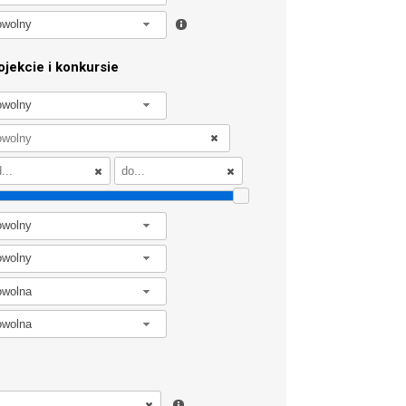
owolny
jekcie i konkursie
owolny
owolny
owolny
owolna
owolna