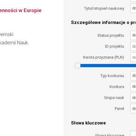
d
Tytuł/stopień naukowy
enności w Europie
Szczegółowe informacje o pro
Demski
d
Status projektu
 Akademii Nauk
ID projektu
Kwota przyznana (PLN)
d
Typ konkursu
d
Konkurs
d
Grupa nauk
d
Panel
Słowa kluczowe
Słowa kluczowe