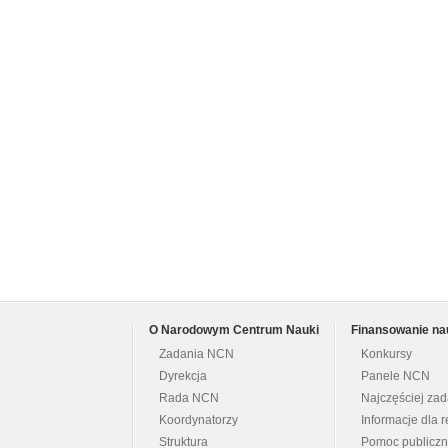
O Narodowym Centrum Nauki
Finansowanie na
Zadania NCN
Konkursy
Dyrekcja
Panele NCN
Rada NCN
Najczęściej za
Koordynatorzy
Informacje dla r
Struktura
Pomoc publicz