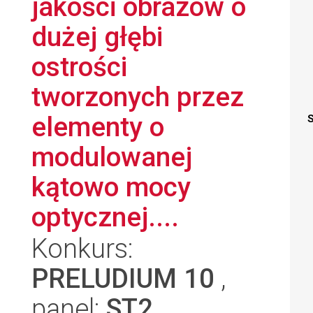
jakości obrazów o
dużej głębi
ostrości
tworzonych przez
elementy o
S
modulowanej
kątowo mocy
optycznej....
Konkurs:
PRELUDIUM 10
,
panel:
ST2