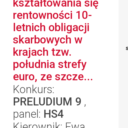
kształtowania się
rentowności 10-
letnich obligacji
skarbowych w
krajach tzw.
S
południa strefy
euro, ze szcze...
Konkurs:
PRELUDIUM 9
,
panel:
HS4
Kierownik: Ewa