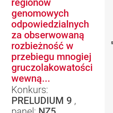
regionów
genomowych
odpowiedzialnych
za obserwowaną
rozbieżność w
S
przebiegu mnogiej
gruczolakowatości
wewną...
Konkurs:
PRELUDIUM 9
,
panel:
NZ5