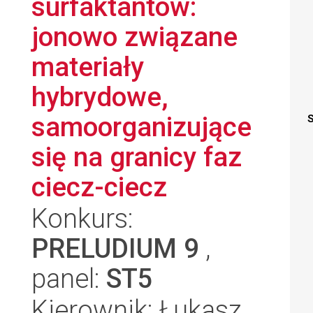
surfaktantów:
jonowo związane
materiały
hybrydowe,
samoorganizujące
S
się na granicy faz
ciecz-ciecz
Konkurs:
PRELUDIUM 9
,
panel:
ST5
Kierownik: Łukasz